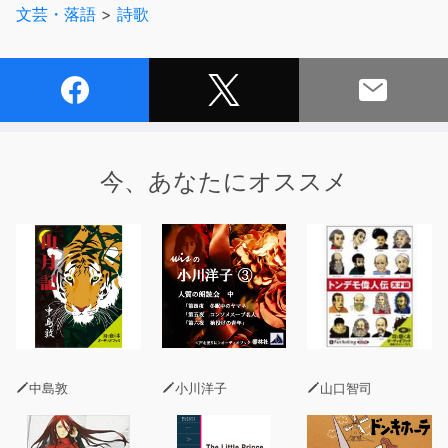
文芸・落語
>
詩歌
は」など前半の２５編を朗読します。
今、あなたにオススメ
中島敦
小川洋子
山口智司