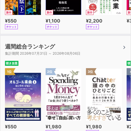
新作
新作
新作
新
¥550
¥1,100
¥2,200
¥
チケット
チケット
チケット
週間総合ランキング
集計期間 2026年07月31日 ～ 2026年08月06日
聴き放題
聴
1位
2位
3位
¥550
¥1,980
¥1,980
¥