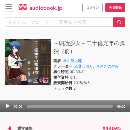
ログイン
会員登録
～朗読少女～二十億光年の孤
独（前）
著者
谷川俊太郎
ナレーター
乙葉しおり
,
ささきのぞみ
再生時間
00:33:11
添付資料
なし
販売開始日
2015/5/6
トラック数
2
Audio
00:00
00:00
Player
¥
440
通常価格
税込