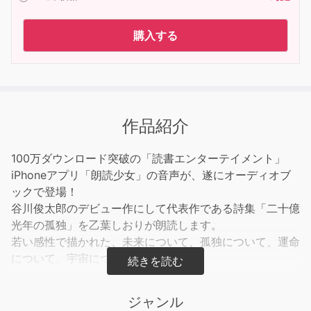
購入する
作品紹介
100万ダウンロード突破の「読書エンターテイメント」
iPhoneアプリ「朗読少女」の音声が、遂にオーディオブ
ックで登場！
谷川俊太郎のデビュー作にして代表作である詩集「二十億
光年の孤独」を乙葉しおりが朗読します。
若い感性で描かれた、未来について、孤独について、運命
について、宇宙について。
乙葉しおりの朗読でお聴きください。
ジャンル
※『二十億光年の孤独（前）』では「はる」「わたくし