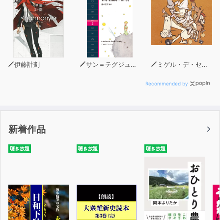
伊藤計劃
サン＝テグジュペリ
ミゲル・デ・セルバンテス
Recommended by
新着作品
聴き放題
聴き放題
聴き放題