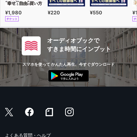
¥1,980
¥220
¥550
¥
チケット
チ
オーディオブックで
すきま時間にインプット
スマホを使って かんたん再生、今すぐダウンロード
よくある質問・ヘルプ