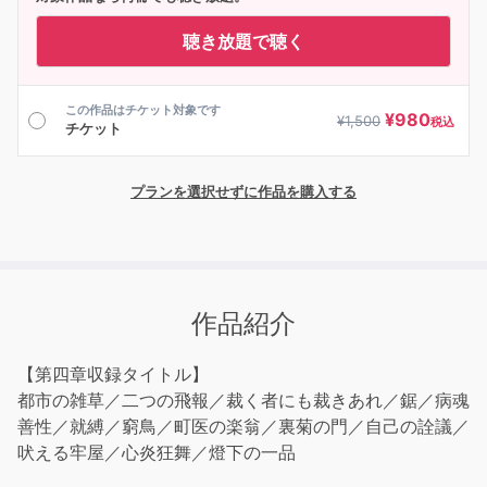
聴き放題で聴く
この作品はチケット対象です
¥
980
¥
1,500
税込
チケット
プランを選択せずに作品を購入する
作品紹介
【第四章収録タイトル】
都市の雑草／二つの飛報／裁く者にも裁きあれ／鋸／病魂
善性／就縛／窮鳥／町医の楽翁／裏菊の門／自己の詮議／
吠える牢屋／心炎狂舞／燈下の一品