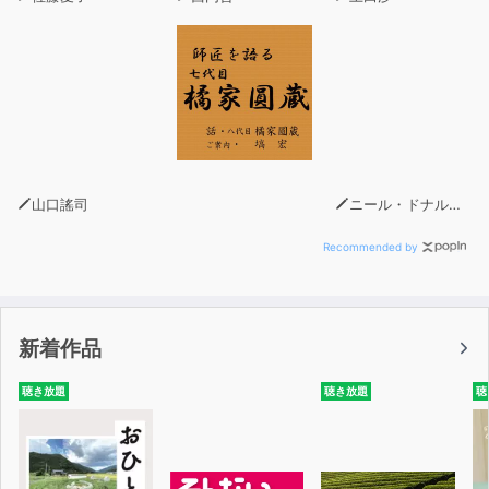
山口謠司
ニール・ドナルド・ウォルシュ
Recommended by
新着作品
聴き放題
聴き放題
聴