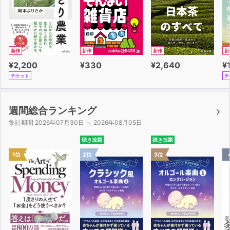
新作
新作
新作
新
¥2,200
¥330
¥2,640
¥
チケット
チ
週間総合ランキング
集計期間 2026年07月30日 ～ 2026年08月05日
聴き放題
聴き放題
1位
2位
3位