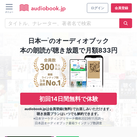
ログイン
会員登録
※
日本一
のオーディオブック
本の朗読が聴き放題で月額833円
初回14日間無料で体験
audiobook.jpは会員登録(無料)でお楽しみいただけます。
聴き放題プランはいつでも解約できます。
※日本マーケティングリサーチ機構2023年11月調べ
日本語オーディオブック書籍ラインナップ数調査