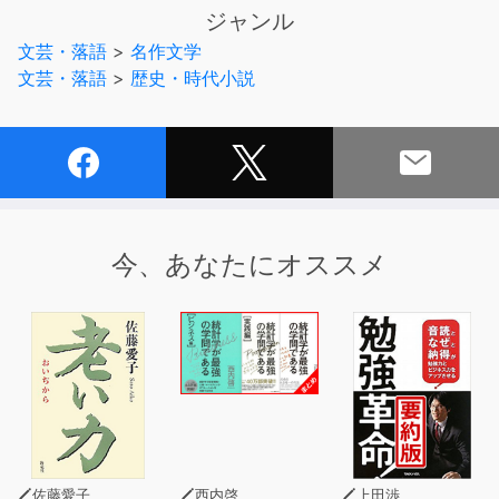
ジャンル
文芸・落語
>
名作文学
文芸・落語
>
歴史・時代小説
今、あなたにオススメ
佐藤愛子
西内啓
上田渉