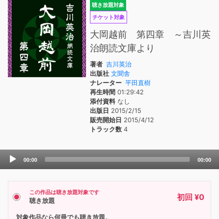
聴き放題対象
チケット対象
大岡越前 第四章 ～吉川英
治朗読文庫より
著者
吉川英治
出版社
文聞舎
ナレーター
平田直樹
再生時間
01:29:42
添付資料
なし
出版日
2015/2/15
販売開始日
2015/4/12
トラック数
4
Audio
00:00
00:00
Player
この作品は聴き放題対象です
初回 ¥0
聴き放題
対象作品なら何冊でも聴き放題。