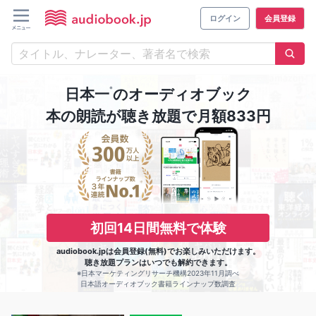
ログイン
会員登録
※
日本一
のオーディオブック
本の朗読が聴き放題で月額833円
初回14日間無料で体験
audiobook.jpは会員登録(無料)でお楽しみいただけます。
聴き放題プランはいつでも解約できます。
※日本マーケティングリサーチ機構2023年11月調べ
日本語オーディオブック書籍ラインナップ数調査