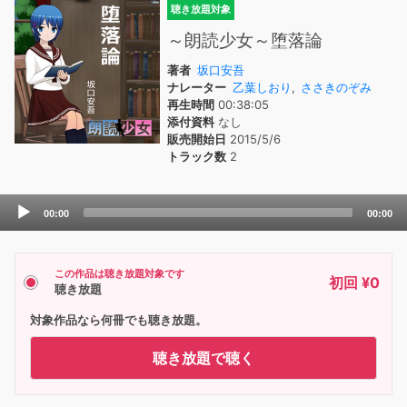
聴き放題対象
～朗読少女～堕落論
著者
坂口安吾
ナレーター
乙葉しおり
,
ささきのぞみ
再生時間
00:38:05
添付資料
なし
販売開始日
2015/5/6
トラック数
2
Audio
00:00
00:00
Player
この作品は聴き放題対象です
初回 ¥0
聴き放題
対象作品なら何冊でも聴き放題。
聴き放題で聴く