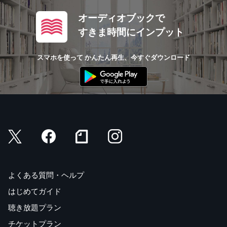
オーディオブックで
すきま時間にインプット
スマホを使って かんたん再生、今すぐダウンロード
よくある質問・ヘルプ
はじめてガイド
聴き放題プラン
チケットプラン