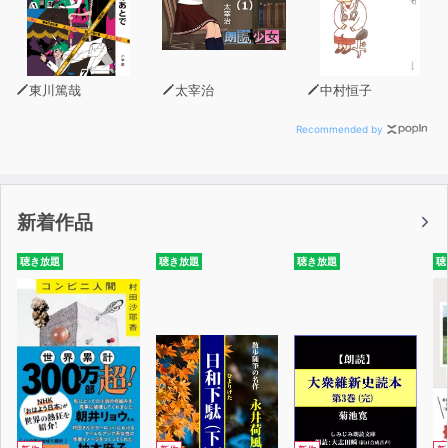
東川篤哉
太宰治
中村恒子
Recommended by
新着作品
聴き放題
聴き放題
聴き放題
聴