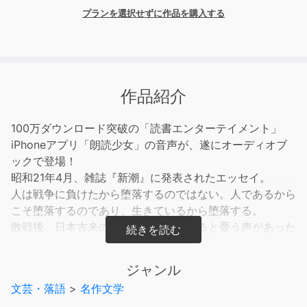
プランを選択せずに作品を購入する
作品紹介
100万ダウンロード突破の「読書エンターテイメント」
iPhoneアプリ「朗読少女」の音声が、遂にオーディオブ
ックで登場！
昭和21年4月、雑誌『新潮』に発表されたエッセイ。
人は戦争に負けたから堕落するのではない。人であるから
こそ堕落するのであり、生きているから堕落する。
敗戦後、日本古来の文化が廃れつつあると憂う声があった
が、昔からの文化に固執していては、新たな道を見つけ出
すことは出来ないのだ。
ジャンル
もし、今の文化を捨てることを堕落と呼ぶのであれば、堕
文芸・落語
>
名作文学
ちきってしまえばいい。