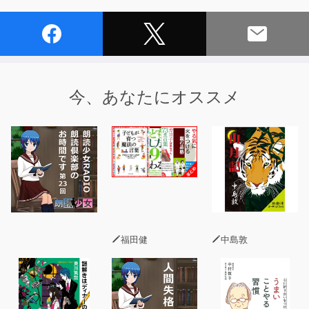
逆説的な表現で敗戦直後の人々に衝撃を与え、絶大な支持
を得た作品が朗読で今よみがえる。
今、あなたにオススメ
福田健
中島敦