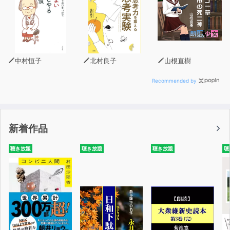
中村恒子
北村良子
山根直樹
Recommended by
新着作品
聴き放題
聴き放題
聴き放題
聴