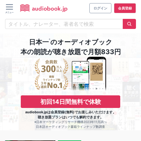
ログイン
会員登録
※
日本一
のオーディオブック
本の朗読が聴き放題で月額833円
初回14日間無料で体験
audiobook.jpは会員登録(無料)でお楽しみいただけます。
聴き放題プランはいつでも解約できます。
※日本マーケティングリサーチ機構2023年11月調べ
日本語オーディオブック書籍ラインナップ数調査