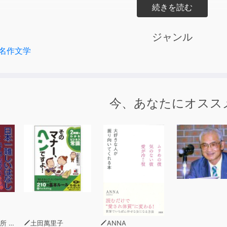
ジャンル
名作文学
今、あなたにオスス
青木幹和
土田萬里子
ANNA