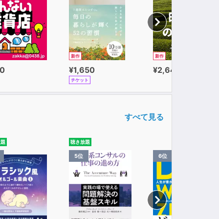
新作
新作
0
¥1,650
¥2,640
チケット
すべて見る
放題
聴き放題
5位
6位