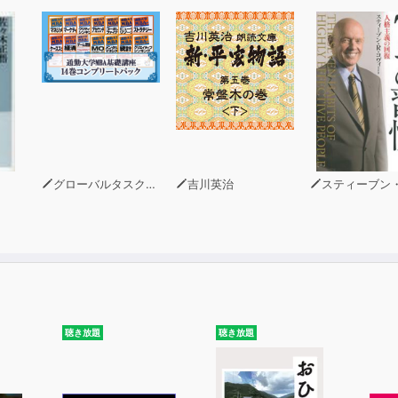
グローバルタスクフォース(著)
吉川英治
スティーブン・R・コヴ
聴き放題
聴き放題