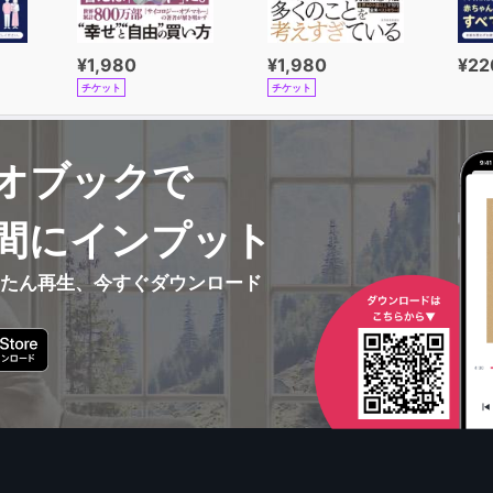
¥1,980
¥1,980
¥22
チケット
チケット
オブックで
間にインプット
んたん再生、今すぐダウンロード