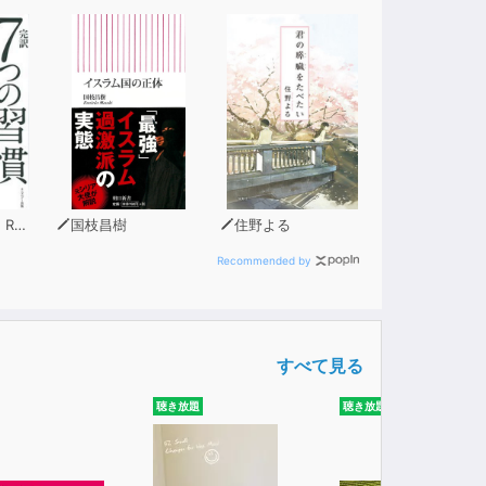
ィー
国枝昌樹
住野よる
Recommended by
すべて見る
聴き放題
聴き放題