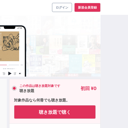
ログイン
新規会員登録
この作品は聴き放題対象です
初回 ¥0
聴き放題
対象作品なら何冊でも聴き放題。
聴き放題で聴く