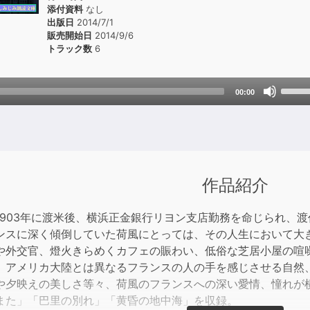
添付資料
なし
出版日
2014/7/1
販売開始日
2014/9/6
トラック数
6
Use
00:00
Up/D
Arrow
keys
to
incre
作品紹介
or
decre
1903年に渡米後、横浜正金銀行リヨン支店勤務を命じられ、渡
volum
ンスに深く傾倒していた荷風にとっては、その人生において大
や外交官、燈火きらめくカフェの賑わい、低俗な芝居小屋の喧
、アメリカ大陸とは異なるフランスの人の手を感じさせる自然
や夕映えの美しさ等々、荷風のフランスへの深い愛情、憧れが
また」「巴里の別れ」「黄昏の地中海」を収録。