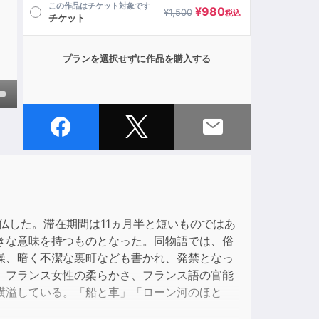
この作品はチケット対象です
¥
980
¥
1,500
税込
チケット
プランを選択せずに作品を購入する
own
ase
ase
仏した。滞在期間は11ヵ月半と短いものではあ
e.
きな意味を持つものとなった。同物語では、俗
噪、暗く不潔な裏町なども書かれ、発禁となっ
、フランス女性の柔らかさ、フランス語の官能
横溢している。「船と車」「ローン河のほと