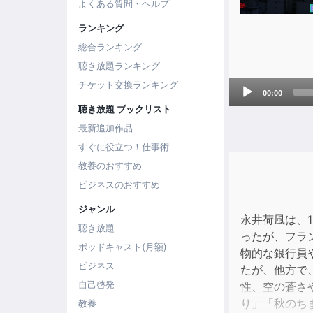
よくある質問・ヘルプ
ランキング
総合ランキング
聴き放題ランキング
Audio
チケット交換ランキング
00:00
Player
聴き放題 ブックリスト
最新追加作品
すぐに役立つ！仕事術
教養のおすすめ
ビジネスのおすすめ
ジャンル
永井荷風は、
聴き放題
ったが、フラ
ポッドキャスト(月額)
物的な銀行員
ビジネス
たが、他方で
自己啓発
性、空の蒼さ
り」「秋のち
教養