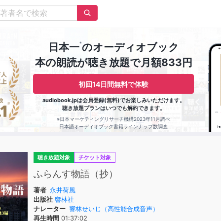
※
日本一
のオーディオブック
本の朗読が聴き放題で月額833円
初回14日間無料で体験
audiobook.jpは会員登録(無料)でお楽しみいただけます。
聴き放題プランはいつでも解約できます。
※日本マーケティングリサーチ機構2023年11月調べ
日本語オーディオブック書籍ラインナップ数調査
聴き放題対象
チケット対象
ふらんす物語（抄）
著者
永井荷風
出版社
響林社
ナレーター
響林せいじ（高性能合成音声）
再生時間
01:37:02