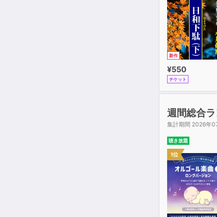
新作
¥550
チケット
週間総合ラ
集計期間 2026年0
聴き放題
1位