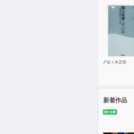
佐々木正悟
新着作品
聴き放題