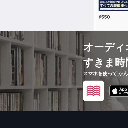
¥550
オーディ
すきま時
スマホを使って か