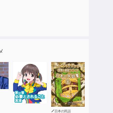
メ
日本の民話