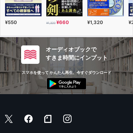
¥550
¥660
¥1,320
¥
¥1,320
オーディオブックで
すきま時間にインプット
スマホを使って かんたん再生、今すぐダウンロード