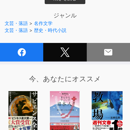
で、お子様といっしょに、
指をさしながら、聴きながら読むことが出来ます。
ジャンル
文芸・落語
>
名作文学
聴いて、読むことで、お子様の日本語のチカラを育みま
文芸・落語
>
歴史・時代小説
す。
収録内容
・柿のみはりばん
・鳥うり
今、あなたにオススメ
・つぼのねだん
・かも汁
・牛のはなぐり
・天のぼり