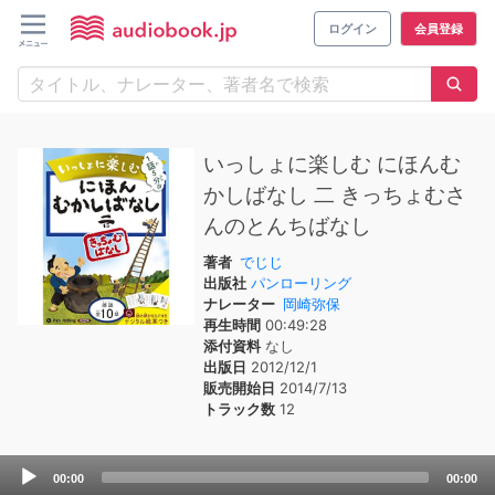
ログイン
会員登録
いっしょに楽しむ にほんむ
かしばなし 二 きっちょむさ
んのとんちばなし
著者
でじじ
出版社
パンローリング
ナレーター
岡崎弥保
再生時間
00:49:28
添付資料
なし
出版日
2012/12/1
販売開始日
2014/7/13
トラック数
12
Audio
00:00
00:00
Player