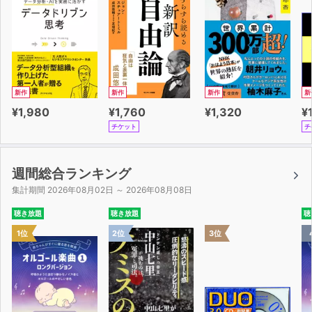
新作
新作
新作
新
¥1,980
¥1,760
¥1,320
¥
チケット
チ
週間総合ランキング
集計期間 2026年08月02日 ～ 2026年08月08日
聴き放題
聴き放題
聴
1位
2位
3位