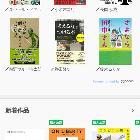
・かなしい木
ユヴァル・ノア・ハラリ
小名木善行
長岡 弘樹
・川のわたし
・ねずみの名作
・くびのおかわり
前野ウルド浩太郎
轡田隆史
鈴木るりか
Recommended by
新着作品
聴き放題
聴き放題
聴