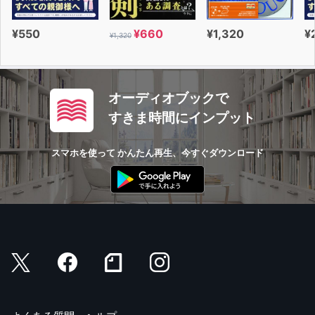
¥550
¥660
¥1,320
¥
¥1,320
オーディオブックで
すきま時間にインプット
スマホを使って かんたん再生、今すぐダウンロード