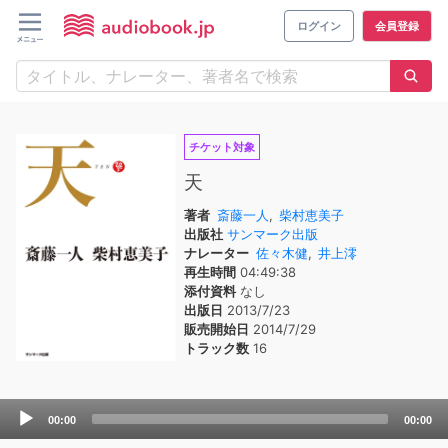
ログイン
会員登録
チケット対象
天
著者
斎藤一人
,
柴村恵美子
出版社
サンマーク出版
ナレーター
佐々木健
,
井上澪
再生時間
04:49:38
添付資料
なし
出版日
2013/7/23
販売開始日
2014/7/29
トラック数
16
Audio
00:00
00:00
Player