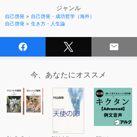
ます。
ジャンル
自己啓発
>
自己啓発・成功哲学（海外）
「幸せになるのは、結局どうしたらいいの？」
自己啓発
>
生き方・人生論
「人生の中で何を大切にしたらいいのか分からない」
「良い方向へと導いてくれる、人生の道しるべが欲しい」
本作品は、このような思いを抱いているあなたにこそお聴
きいただきたい、
幸せな人生への確かな道しるべとなる作品です。
今、あなたにオススメ
累計納税額日本一の実業家・斎藤一人氏と、その愛弟子・
柴村恵美子氏が、
人の幸せを大きく左右する「天」という存在と、
「天とつながる」人として一番幸せな生き方について、じ
っくりと語ります。
斎藤一人さんが語る「天」は、私たち人間誰もが、一人ひ
とりつながることができるものであり、
「天」とつながろうとして生きていくことで、あなた自身