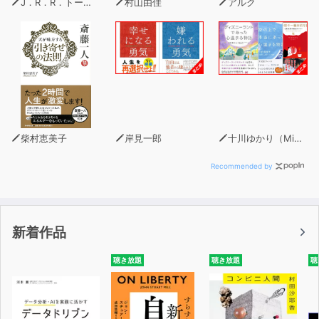
J．R．R．トールキン
村山由佳
アルク
の人生が拓けていくのです。
天とは何か、どのようにして天とつながるのかを語る斎藤
一人さんの言葉とともに、
その教えを実践し続けてきた一番弟子・柴村恵美子さんの
言葉に触れることで、
あなた自身が、この斎藤一人さんの教えをどのように活か
していけばよいかが見えてくることでしょう。
柴村恵美子
岸見一郎
十川ゆかり（MinxZone）
斎藤一人さんがこれまで語ってきたあらゆる言葉や教えの
Recommended by
数々は、
本作品をお聴きいただくことで、より深く響き、人生を導
く一本の道筋となって見えてきます。
新着作品
あなたの人生をより素晴らしいものにするために、この作
聴き放題
聴き放題
聴
品で斎藤一人さんの教えの神髄に触れて、
「天」とつながる、尊くて正しい生き方を身につけましょ
う。