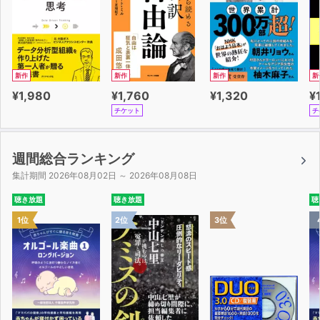
新作
新作
新作
新
¥1,980
¥1,760
¥1,320
¥
チケット
チ
週間総合ランキング
集計期間 2026年08月02日 ～ 2026年08月08日
聴き放題
聴き放題
聴
1位
2位
3位