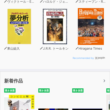
ヴィクトール・E・フランクル
ハロルド・ジェニーン（著）
スティーブン・R・コヴィー
斎藤一人さんの引き寄せの法則は、百発百中。
「こうしたい」という思いを抱いて着実に行動し、あらゆ
る望みを実現させてきた斎藤一人さんに学べば、
望んだことがどんどん実現する、そんな自由自在な人生を
あなたも手に入れることができるでしょう。
付録として、無から成功をおさめ大実業家になるまでの、
東山紘久
J.R.R. トールキン
Hiragana Times
斎藤一人さん自身の貴重なストーリーも収録。
誰にでも実践できる確実な成功法を身につけて、あなたも
Recommended by
成功への第一歩を踏み出しましょう。
新着作品
聴き放題
聴き放題
聴き放題
聴