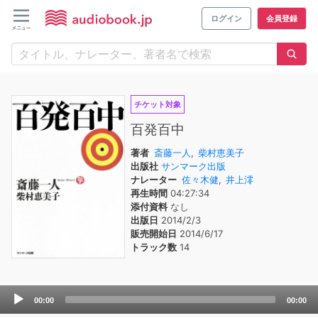
ログイン
会員登録
チケット対象
百発百中
著者
斎藤一人
,
柴村恵美子
出版社
サンマーク出版
ナレーター
佐々木健
,
井上澪
再生時間
04:27:34
添付資料
なし
出版日
2014/2/3
販売開始日
2014/6/17
トラック数
14
Audio
00:00
00:00
Player