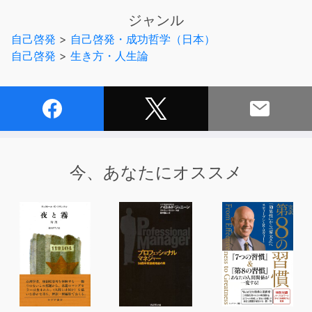
に具体的な実践法を学び、どんな望みも叶う人生を歩み始
ジャンル
めましょう。
自己啓発
>
自己啓発・成功哲学（日本）
自己啓発
>
生き方・人生論
「引き寄せの法則について学んだけれど、効果がなかっ
た」
「いつも自分には悪いことばかりで、損ばかりしている」
「どうしたら成功できるのかわからない」
このような方は、成功するための確かな法則である「引き
寄せの法則」の神髄をまだ知らないだけです。
今、あなたにオススメ
「引き寄せの法則」の本質を知り、日常生活の中でどのよ
うな行動を起せばよいかを具体的に学び取れば、
この法則に従って、あなたにも必ず幸せが訪れます。
本作品では、百発百中の「引き寄せの法則」実践者である
斎藤一人さんが、独自の視点からこの法則を分かりやすく
説明し、
一番弟子・柴村恵美子さんが、引き寄せの法則を習得する
方法を、自身の体験を踏まえて具体的に解説します。