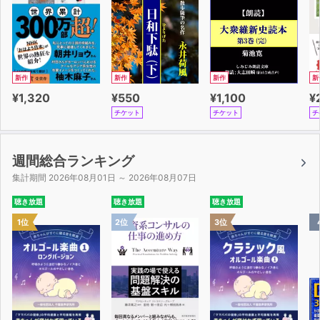
新作
新作
新作
新
¥1,320
¥550
¥1,100
¥
チケット
チケット
チ
週間総合ランキング
集計期間 2026年08月01日 ～ 2026年08月07日
聴き放題
聴き放題
聴き放題
1位
2位
3位