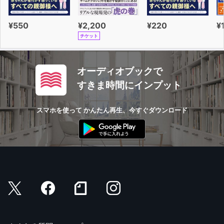
¥550
¥2,200
¥220
¥
チケット
オーディオブックで
すきま時間にインプット
スマホを使って かんたん再生、今すぐダウンロード