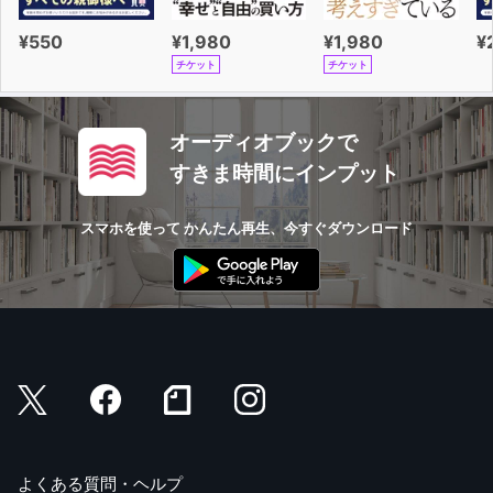
¥550
¥1,980
¥1,980
¥
チケット
チケット
オーディオブックで
すきま時間にインプット
スマホを使って かんたん再生、今すぐダウンロード
よくある質問・ヘルプ