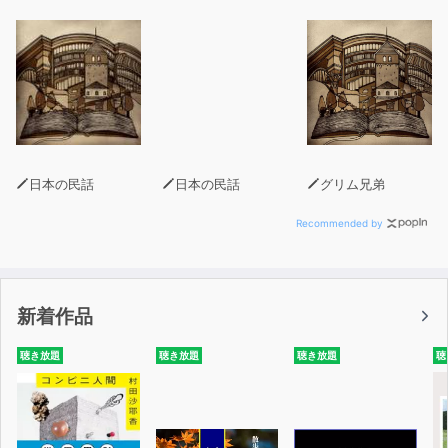
日本の民話
日本の民話
グリム兄弟
Recommended by
新着作品
聴き放題
聴き放題
聴き放題
聴