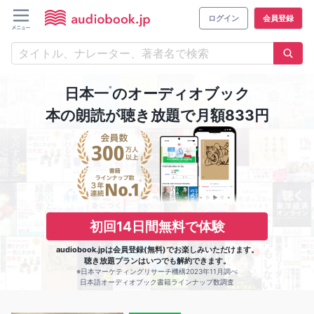
ログイン
会員登録
※
日本一
のオーディオブック
本の朗読が聴き放題で月額833円
初回14日間無料で体験
audiobook.jpは会員登録(無料)でお楽しみいただけます。
聴き放題プランはいつでも解約できます。
※日本マーケティングリサーチ機構2023年11月調べ
日本語オーディオブック書籍ラインナップ数調査