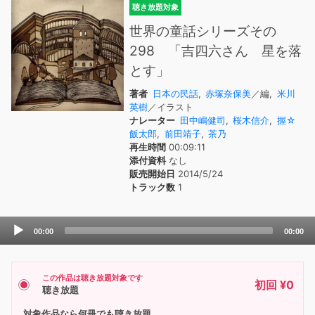
聴き放題対象
世界の童話シリーズその
298 「吉四六さん 星を落
とす」
著者
日本の民話
,
赤塚奈保美
／編,
米川
英樹
／イラスト
ナレーター
田中嶋健司
,
桜木信介
,
握☆
飯太郎
,
前田靖子
,
茶乃
再生時間
00:09:11
添付資料
なし
販売開始日
2014/5/24
トラック数
1
Audio
00:00
00:00
Player
この作品は聴き放題対象です
初回 ¥0
聴き放題
対象作品なら何冊でも聴き放題。