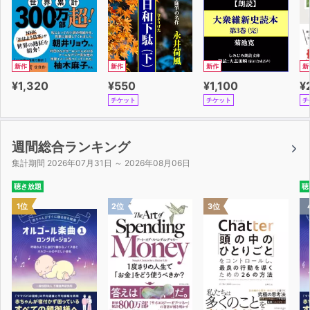
新作
新作
新作
新
¥1,320
¥550
¥1,100
¥
チケット
チケット
チ
週間総合ランキング
集計期間 2026年07月31日 ～ 2026年08月06日
聴き放題
聴
1位
2位
3位