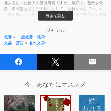
通力を失った仙人の話は有名ですが、兼好は、色欲を食
欲、名誉欲と並ぶ三大煩悩として、理解を示しています。
「恋を解さない男は無粋である」「時々通う関係の方が新
鮮で長持ちする」「障害を乗り越えて結ばれた恋ほどい
い」「実らなかった恋を想うことが本当の色好み」等、味
ジャンル
わい深いことを述べています。テキストは、響林社サイト
教養
>
一般教養・雑学
のテキストコーナーから無料でダウンロードできます。
文芸・落語
>
名作文学
今、あなたにオススメ