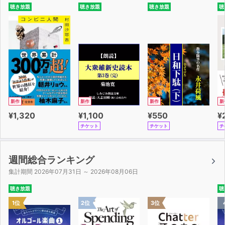
聴き放題
聴き放題
聴き放題
聴
新作
新作
新作
新
¥1,320
¥1,100
¥550
¥
チケット
チケット
チ
週間総合ランキング
集計期間 2026年07月31日 ～ 2026年08月06日
聴き放題
聴
1位
2位
3位