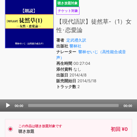
聴き放題対象
チケット対象
【現代語訳】徒然草-（1）女
性･恋愛論
著者
定武禮久訳
出版社
響林社
ナレーター
響林せいじ（高性能合成音
声）
再生時間
00:27:04
添付資料
なし
出版日
2014/4/8
販売開始日
2014/5/18
トラック数
2
Audio
00:00
00:00
Player
この作品は聴き放題対象です
初回 ¥0
聴き放題