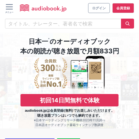
ログイン
会員登録
※
日本一
のオーディオブック
本の朗読が聴き放題で月額833円
初回14日間無料で体験
audiobook.jpは会員登録(無料)でお楽しみいただけます。
聴き放題プランはいつでも解約できます。
※日本マーケティングリサーチ機構2023年11月調べ
日本語オーディオブック書籍ラインナップ数調査