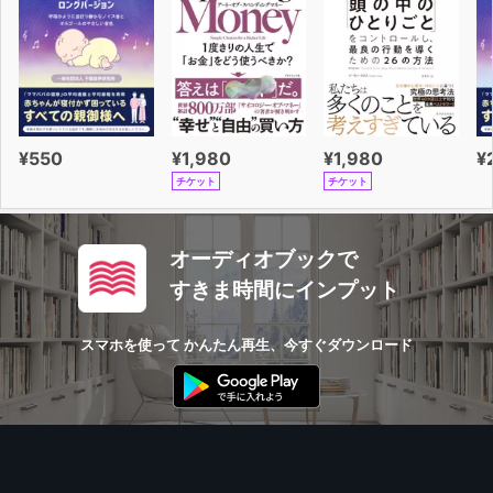
¥550
¥1,980
¥1,980
¥
チケット
チケット
オーディオブックで
すきま時間にインプット
スマホを使って かんたん再生、今すぐダウンロード