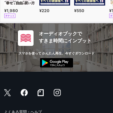
¥1,980
¥220
¥550
¥
チケット
チ
オーディオブックで
すきま時間にインプット
スマホを使って かんたん再生、今すぐダウンロード
よくある質問・ヘルプ