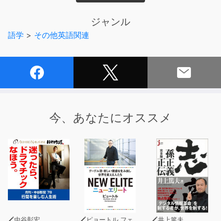
■コンテンツ
1.クローズアップ・ジャパン
ジャンル
英語のグローバル化は良いのか？
語学
>
その他英語関連
2.日本語TPO
翻訳しにくい日本語独自の表現
3.新語・流行語
ジェネリック家電／一品食べ放題
今、あなたにオススメ
4.ジャパン・ウォッチング
本田とマー君、どちらが本物の「クールジャパン」？
5.舞台の裏側
日本は神道の国、それとも仏教の国？
※このコンテンツは、雑誌とあわせてご利用いただくと便
利です。
購入先:ヤック企画 info@hiraganatimes.com
中谷彰宏
ピョートル フェリクス グジバチ
井上篤夫