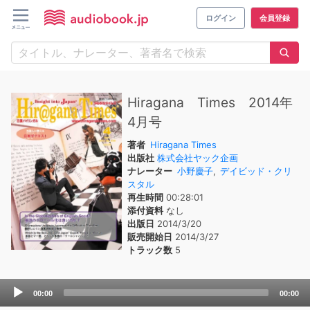
ログイン
会員登録
Hiragana Times 2014年
4月号
著者
Hiragana Times
出版社
株式会社ヤック企画
ナレーター
小野慶子
,
デイビッド・クリ
スタル
再生時間
00:28:01
添付資料
なし
出版日
2014/3/20
販売開始日
2014/3/27
トラック数
5
Audio
00:00
00:00
Player