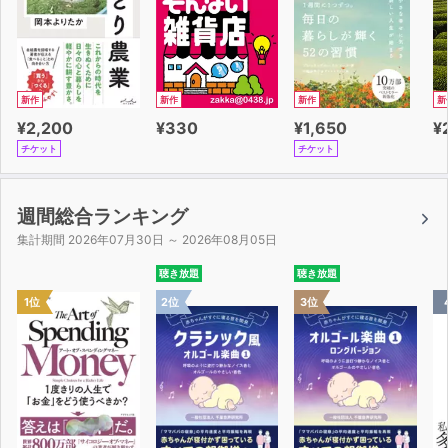
新作
新作
新作
新
¥2,200
¥330
¥1,650
¥
チケット
チケット
週間総合ランキング
集計期間 2026年07月30日 ～ 2026年08月05日
聴き放題
聴き放題
1位
2位
3位