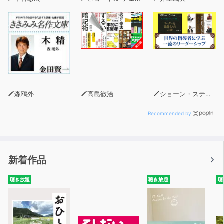
森鴎外
高島徹治
ショーン・スティーブンソン
Recommended by
新着作品
聴き放題
聴き放題
聴