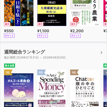
新作
新作
新作
新
¥550
¥1,100
¥2,200
¥
チケット
チケット
チケット
週間総合ランキング
集計期間 2026年07月31日 ～ 2026年08月06日
聴き放題
聴
1位
2位
3位