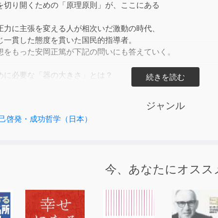
を切り開くための「原理原則」が、ここにある
or
decre
圧力に主張を変える人が相次いだ激動の時代、
volum
じ一貫した態度を貫いた国民的指導者。
想をもった安岡正篤が下記の問いにも答えていく。
めに必要な「器の大きさ」とは？
ても「いいことが」が次々起こる発想とは？
も突破できる「こころの持ち方」とは？
ジャンル
勢」から一歩抜け出すための処方箋とは？
己啓発・成功哲学（日本）
プも心酔した、時代の波に振り回されることない金言が
を切り開く指針となり得るだろう。
今、あなたにオスス
つくる
のすすめ
い自分に生まれ変わる
見方・考え方