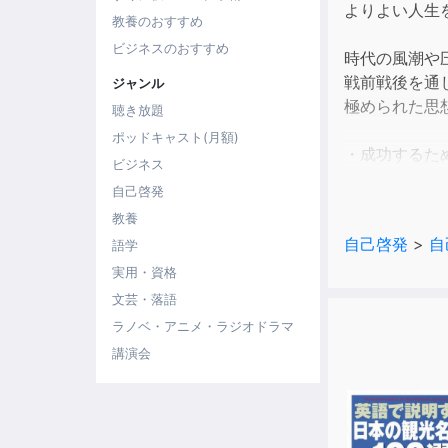
よりよい人生
教養のおすすめ
ビジネスのおすすめ
時代の風潮や
戦前戦後を通
ジャンル
極められた思
聴き放題
ポッドキャスト(月額)
・成功するた
ビジネス
・何歳になっ
自己啓発
・どんな壁で
教養
・「その他大
自己啓発
>
自
語学
政財界のトッ
実用・資格
あなたの運命
文芸・落語
目次
ラノベ・アニメ・ラジオドラマ
講演会
第1章 品格を
第2章 人間学
第3章 新し
第4章 ものの