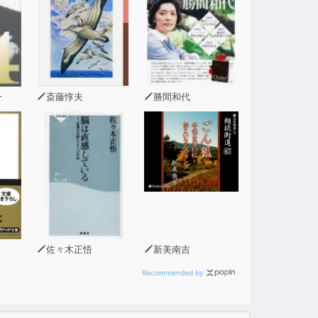
ー
斎藤惇夫
勝間和代
佐々木正悟
新美南吉
Recommended by