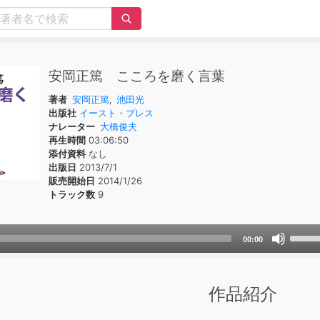
安岡正篤 こころを磨く言葉
著者
安岡正篤
,
池田光
出版社
イースト・プレス
ナレーター
大橋俊夫
再生時間
03:06:50
添付資料
なし
出版日
2013/7/1
販売開始日
2014/1/26
トラック数
9
Use
00:00
Up/D
Arrow
keys
作品紹介
to
incre