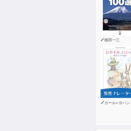
第5章 こころ
第6章 運命を
第7章 人との
第8章 人を
植田一三
カール=ヨハン・エリ