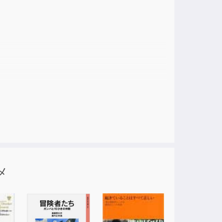
ase
e.
メ