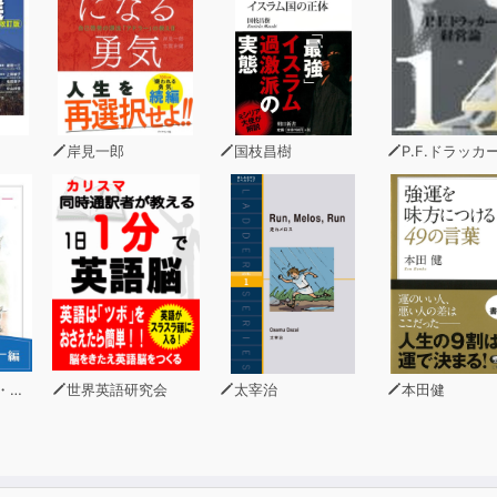
を磨く
変える
つきあい方
動かす・世の中を動かす
岸見一郎
国枝昌樹
P.F.ドラッカ
ーン
世界英語研究会
太宰治
本田健