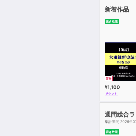
新着作品
聴き放題
新作
¥1,100
チケット
週間総合ラ
集計期間 2026年0
聴き放題