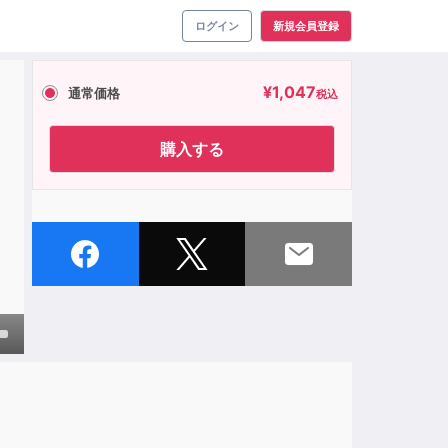
ログイン
新規会員登録
¥
1,047
通常価格
税込
購入する
own
ase