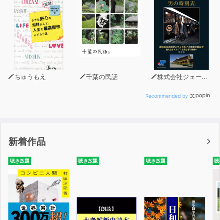
ちゅうもえ
千葉の民話
株式会社ジェー・ピー
Recommended by
新着作品
聴き放題
聴き放題
聴き放題
聴