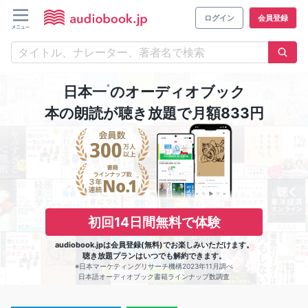
ログイン
会員登録
※
日本一
のオーディオブック
本の朗読が聴き放題で月額833円
初回14日間無料で体験
audiobook.jpは会員登録(無料)でお楽しみいただけます。
聴き放題プランはいつでも解約できます。
※日本マーケティングリサーチ機構2023年11月調べ
日本語オーディオブック書籍ラインナップ数調査