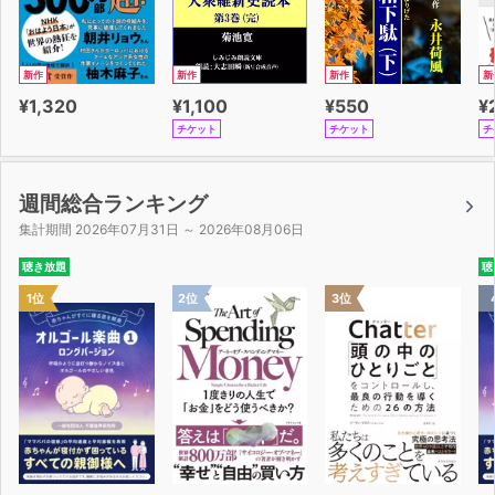
新作
新作
新作
新
¥1,320
¥1,100
¥550
¥
チケット
チケット
チ
週間総合ランキング
集計期間 2026年07月31日 ～ 2026年08月06日
聴き放題
聴
1位
2位
3位