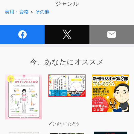
ジャンル
1.耳からの記憶力が高い！
実用・資格
>
その他
2.繰り返し勉強できる！
3.通学、通勤中に勉強ができる！
さらに必要な情報が自然に入ってくる、3倍速付。
今、あなたにオススメ
ひすいこたろう