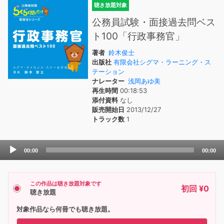
聴き放題対象
公務員試験・面接過去問ベス
ト100「行政事務官」
著者
鈴木俊士
出版社
有限会社シグマ・ラーニング・ス
テーション
ナレーター
浅岡あゆ美
再生時間
00:18:53
添付資料
なし
販売開始日
2013/12/27
トラック数
1
Audio
00:00
00:00
Player
この作品は聴き放題対象です
初回 ¥0
聴き放題
対象作品なら何冊でも聴き放題。