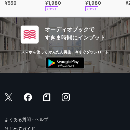
¥550
¥1,980
¥1,980
¥
チケット
チケット
オーディオブックで
すきま時間にインプット
スマホを使って かんたん再生、今すぐダウンロード
よくある質問・ヘルプ
はじめてガイド