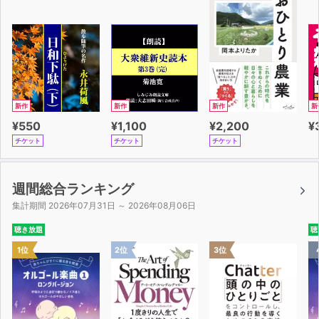
コトバで相手の心を動かすメカニズムを解説し、さらにそ
の実践方法をステップごとにお伝えする本書は、
「なぜあの人のコトバは伝わるのか？」「このコトバはな
ぜ刺さるのか？」という疑問に答えつつ、
あなた自身がその「伝え方の技術」を身につけられるよう
導いてくれます。
新作
新作
新作
新
¥550
¥1,100
¥2,200
¥
プライベートや仕事で「なぜか上手くいかない」と思って
チケット
チケット
チケット
いることの原因は、
もしかするとあなたの伝え方にあるかもしれません。
本書で「感動的なコトバのつくり方」を習得し、その方法
週間総合ランキング
を実践すれば、
集計期間 2026年07月31日 ～ 2026年08月06日
人間関係を壊したりすることなく、さまざまな物事があな
聴き放題
聴
たの思い通りに進み始めることでしょう。
1位
2位
3位
人生の中で、あらゆるコミュニケーションの基本となる
「伝え方」を磨くことで、
上司、部下、家族、恋人、顧客など、様々な人とかかわっ