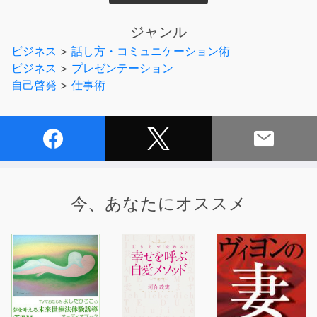
「伝え方の技術」は、専門家にきちんと学べば誰でも身に
つけられる！
ジャンル
この１冊で完全マスターしましょう。
ビジネス
>
話し方・コミュニケーション術
ビジネス
>
プレゼンテーション
伝えたい気持ちを「強いコトバ」に載せて伝えれば、相手
自己啓発
>
仕事術
の返事は「ノー」から「イエス」に変わります。
なぜ伝え方で結果が変わるのか、というメカニズムを理解
して、相手の心にぐっと刺さる伝え方を身につければ、
ビジネスもプライベートも、もっとあなたの望む結果がよ
り手に入れやすくなるでしょう。
今、あなたにオススメ
「部下にもっと気持ちよく仕事を頼めるようになりたい」
「気になるあの人を食事に誘いたい」
「顧客にこの商品を買ってもらうには、どうしたらよいだ
ろうか？」
このように、ビジネスやプライベートの様々な場面で
「もっとうまく伝えられたら」「相手の心を動かせたら」