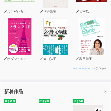
と思ったことがある方に
ぜひ一度お聴きいただきたい、伝え方の極意が詰まった1
よしだひろこ
河合政実
太宰治
冊が遂にオーディオブック化！
伝えるのがうまい人は、決して特別な才能を持っているわ
けではありません。
今は「伝えるのが苦手」と思っている人も、シンプルな
「伝え方の技術」をきちんと身につければ、
相手の心を動かして行動を促し、「ノー」と言われそうな
ことも「イエス」に変えることができるようになります。
ボダン・エマニュエル
東山弘子
和田佳子
本書は、コピーライターとして数多くの有名コピーを手掛
Recommended by
けてきた佐々木圭一氏が
「伝えるのが苦手」な状態から多くのトライ&エラーを重
ねて習得してきた
新着作品
相手の心を動かす伝え方の方法論を整理し、分かりやすく
体系化した、誰もが一から伝え方を磨くためのガイドで
聴き放題
聴き放題
聴き放題
す。