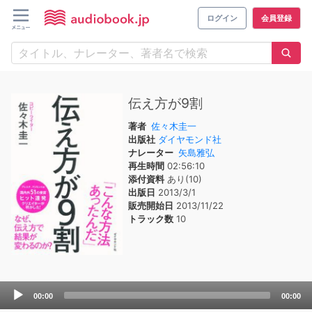
ログイン
会員登録
伝え方が9割
著者
佐々木圭一
出版社
ダイヤモンド社
ナレーター
矢島雅弘
再生時間
02:56:10
添付資料
あり(10)
出版日
2013/3/1
販売開始日
2013/11/22
トラック数
10
Audio
00:00
00:00
Player