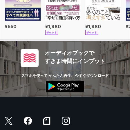
て生きていくあなたの人生は
もっと充実したものとなるはずです。
「できているようで、できていない。」多くの人が注目し
¥550
¥1,980
¥1,980
¥
ているけど意外と改善する機会がない「考えを伝える方法
チケット
チケット
論」を取り入れ、
伝え方を磨き始めれば、ビジネスもプライベートも様変わ
りする手ごたえが持てるようになり、着実な前に進む人生
オーディオブックで
があなたを待っているでしょう。
すきま時間にインプット
スマホを使って かんたん再生、今すぐダウンロード