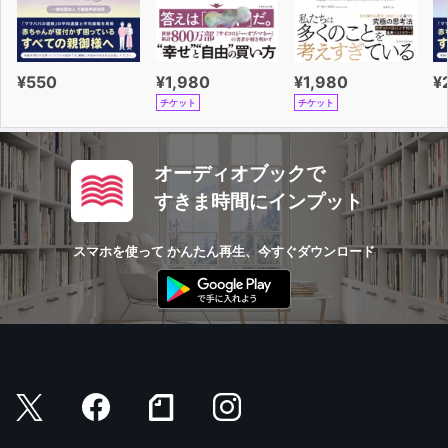
¥550
¥1,980
¥1,980
¥
チケット
チケット
オーディオブックで
すきま時間にインプット
スマホを使って かんたん再生、今すぐダウンロード