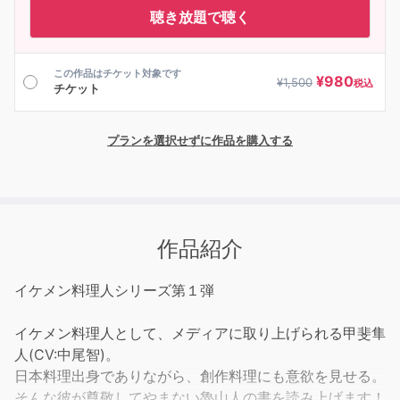
聴き放題で聴く
この作品はチケット対象です
¥
980
¥
1,500
税込
チケット
プランを選択せずに作品を購入する
作品紹介
イケメン料理人シリーズ第１弾
イケメン料理人として、メディアに取り上げられる甲斐隼
人(CV:中尾智)。
日本料理出身でありながら、創作料理にも意欲を見せる。
そんな彼が尊敬してやまない魯山人の書を読み上げます！