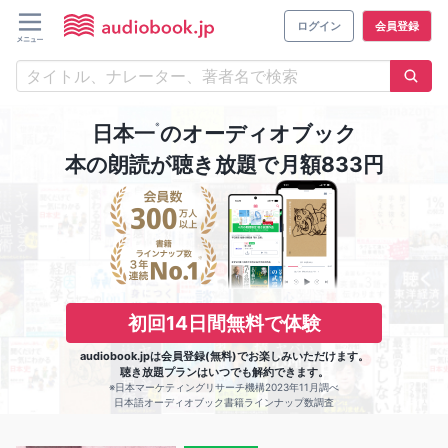
ログイン
会員登録
※
日本一
のオーディオブック
本の朗読が聴き放題で月額833円
初回14日間無料で体験
audiobook.jpは会員登録(無料)でお楽しみいただけます。
聴き放題プランはいつでも解約できます。
※日本マーケティングリサーチ機構2023年11月調べ
日本語オーディオブック書籍ラインナップ数調査