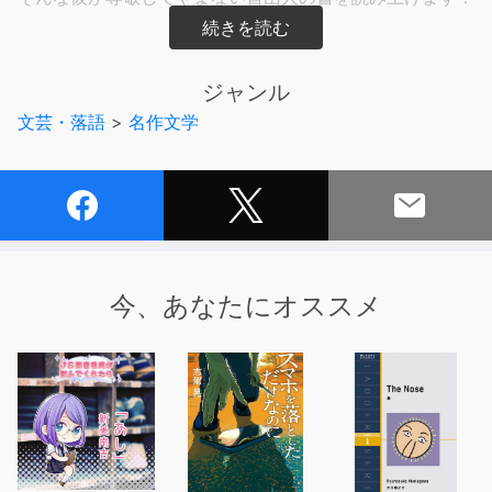
数ある著書の中から『だしの取り方』をお届けします。
日本料理に欠かすことのできない、だし。
ジャンル
基本であるがゆえに、とことんこだわってみせる。
文芸・落語
>
名作文学
そんな、魯山人の食に対する情熱を感じてみてはいかがで
しょうか。
イケメン料理人シリーズ
○甘鯛の姿焼き
○鮎の食い方
○生き烏賊白味噌漬け
今、あなたにオススメ
○美味い豆腐の話
○昆布とろの吸い物
○塩鮭・塩鱒の茶漬け
○納豆の茶漬け
○鍋料理の話
○日本料理の基礎観念
○味覚馬鹿