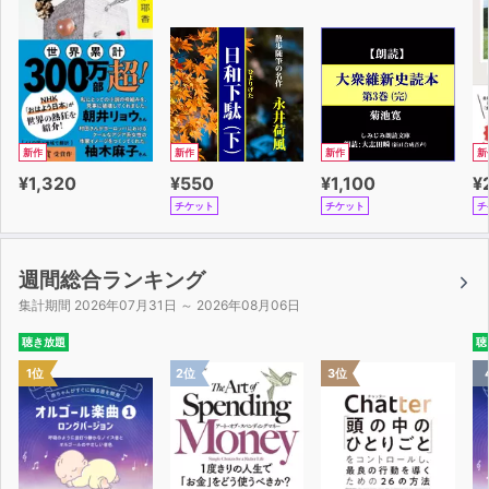
新作
新作
新作
新
¥1,320
¥550
¥1,100
¥
チケット
チケット
チ
週間総合ランキング
集計期間 2026年07月31日 ～ 2026年08月06日
聴き放題
聴
1位
2位
3位