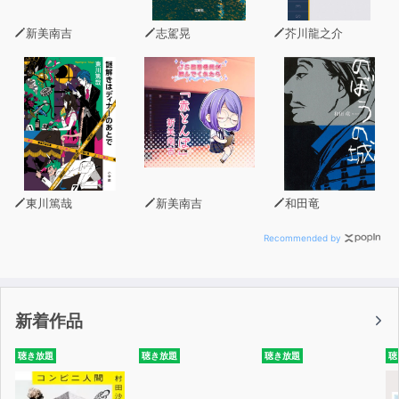
○料理の第一歩
○料理メモ
新美南吉
志駕晃
芥川龍之介
○若鮎の塩焼き
○琥珀揚げ
朗読 中尾智
企画/制作 アイデアフラッド合同会社
収録/編集 メディアゲート
デザイン 斉藤ニノ
東川篤哉
新美南吉
和田竜
Recommended by
新着作品
聴き放題
聴き放題
聴き放題
聴