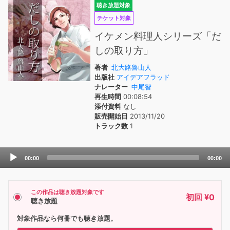
聴き放題対象
チケット対象
イケメン料理人シリーズ「だ
しの取り方」
著者
北大路魯山人
出版社
アイデアフラッド
ナレーター
中尾智
再生時間
00:08:54
添付資料
なし
販売開始日
2013/11/20
トラック数
1
Audio
00:00
00:00
Player
この作品は聴き放題対象です
初回 ¥0
聴き放題
対象作品なら何冊でも聴き放題。