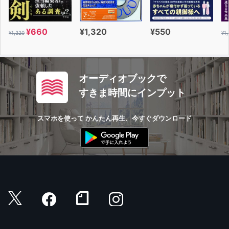
本書の巻末で紹介されている、普通の人から幸せな成功者
へとステップアップした実践者たちの物語も、
¥660
¥1,320
¥550
¥1,320
¥1
あなたの生き方を決めるうえで重要な気付きを与えてくれ
るはずです。
何より大切なのは、勇気を持って、自分の人生を生きよう
オーディオブックで
とすることです。
すきま時間にインプット
「大好きなことをやらなきゃ、幸せに成功なんてできない
よ」
スマホを使って かんたん再生、今すぐダウンロード
ユダヤ人の富豪に言われ、著者自身の人生を変えたこの言
葉が、あなたの人生をも変えていくことでしょう。
さあ、あなたも大好きなことをした上で、幸せな成功者と
なるための階段を本書と一緒に上りはじめてみませんか？