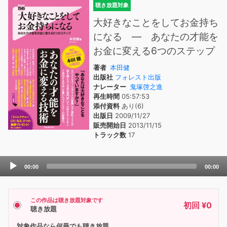
聴き放題対象
大好きなことをしてお金持ち
になる ― あなたの才能を
お金に変える6つのステップ
著者
本田健
出版社
フォレスト出版
ナレーター
鬼塚啓之進
再生時間
05:57:53
添付資料
あり(6)
出版日
2009/11/27
販売開始日
2013/11/15
トラック数
17
Audio
00:00
00:00
Player
この作品は聴き放題対象です
初回 ¥0
聴き放題
対象作品なら何冊でも聴き放題。