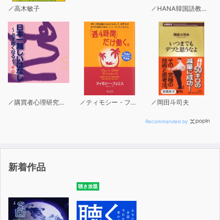
高木敏子
HANA韓国語教育研究会
日々の生活の中で、少しでもこのような思いをいだいたこ
とのある人は、
本書から、人生を前に進めるための具体的な学びを得るこ
とができることでしょう。
成功し、幸せをつかんでいる人は、
人生のある時点で大好きなことを見つけ、それを追い続け
た結果、成功しています。
購買者心理研究所 株式会社モデンナ 顧問 青木幹和
ティモシー・フェリス
岡田斗司夫
彼らは、自分の夢をどうやって仕事やビジネスに結びつけ
Recommended by
たのでしょうか。
本書では、あなた自身がそんな“成功する仕組み”を作り、
自分の個性を活かして幸せなお金持ちになるための具体的
新着作品
な方法を余すところなくご紹介している実践の書です。
聴き放題
・大好きなことで成功する人の特徴は？
・あなたの“キャッシュポイント（才能をお金に変える源
泉）”はどこにある？