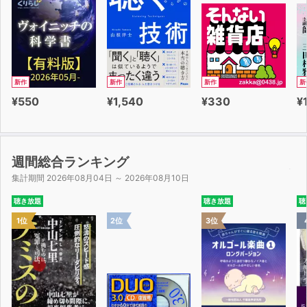
・社会の成り立ちを知り、ビジネスIQ、ビジネスEQを高
めるには？
・成功する人に降りかかる試練を乗り越えるには？
これらの問いについて、本書では複数の答えを教えてくれ
新作
新作
新作
新
ます。
¥550
¥1,540
¥330
¥
幸せなお金持ちになるための生き方は一通りではありませ
ん。
さまざまな才能を生かすために、自分の生き方を自分で選
週間総合ランキング
んでよいのです。
集計期間 2026年08月04日 ～ 2026年08月10日
聴き放題
聴き放題
聴
自分にはどのような方法が良いか、どのような生き方をし
1位
2位
3位
たいのか。
そうやって自分自身に問いかけながら本書を聴き進めるう
ちに、
あなたの成功の仕組みと、それを実現するための具体的な
行動プランが見えてくることでしょう。