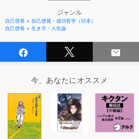
才能がない・・・なんて悩まなくても大丈夫！
ジャンル
自分を生かして、本気で幸せで豊かに暮らしたいと願う全
自己啓発
>
自己啓発・成功哲学（日本）
ての方へ贈る、
自己啓発
>
生き方・人生論
本田健氏のメッセージと様々な生き方へのエールが詰まっ
た、実践のための1冊。
好きなことをお金に変える「成功する仕組み」を作り、
各段階で訪れる試練を乗り越えて本当のお金持ちに近づく
ための方法を具体的に、ケースごとに教えてくれる本書
は、
今、あなたにオススメ
あなたという個性を世の中に活かして幸せをつかむための
心強いバイブルとなることでしょう。
「幸せになりたいけれど、その方法が分からない」
「今やっている仕事は、本当に自分がやりたいことではな
い」
「好きなことを仕事にして独立してみたいけれど、なかな
か行動に移せない」