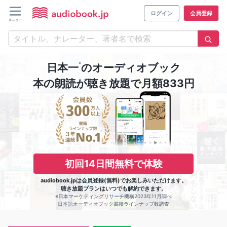
ログイン
会員登録
※
日本一
のオーディオブック
本の朗読が聴き放題で月額833円
初回14日間無料で体験
audiobook.jpは会員登録(無料)でお楽しみいただけます。
聴き放題プランはいつでも解約できます。
※日本マーケティングリサーチ機構2023年11月調べ
日本語オーディオブック書籍ラインナップ数調査