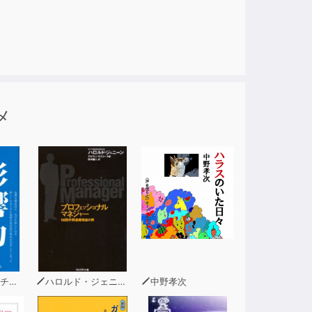
メ
ーニ
ハロルド・ジェニーン（著）
中野孝次