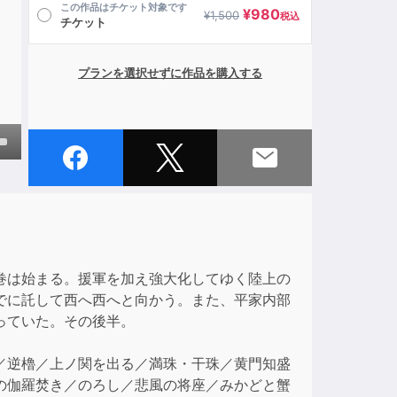
この作品はチケット対象です
¥
980
¥
1,500
税込
チケット
プランを選択せずに作品を購入する
own
ase
巻は始まる。援軍を加え強大化してゆく陸上の
ase
でに託して西へ西へと向かう。また、平家内部
e.
っていた。その後半。
／逆櫓／上ノ関を出る／満珠・干珠／黄門知盛
の伽羅焚き／のろし／悲風の将座／みかどと蟹