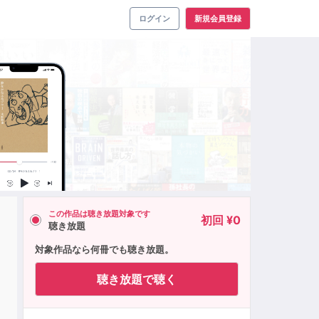
ログイン
新規会員登録
この作品は聴き放題対象です
初回 ¥0
聴き放題
対象作品なら何冊でも聴き放題。
聴き放題で聴く