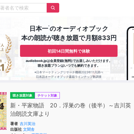
※
日本一
のオーディオブック
本の朗読が聴き放題で月額833円
初回14日間無料で体験
audiobook.jpは会員登録(無料)でお楽しみいただけます。
聴き放題プランはいつでも解約できます。
※日本マーケティングリサーチ機構2023年11月調べ
日本語オーディオブック書籍ラインナップ数調査
聴き放題対象
チケット対象
新・平家物語 20．浮巣の巻（後半）～吉川英
治朗読文庫より
著者
吉川英治
出版社
文聞舎