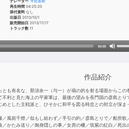
ナレーター
平田直樹
再生時間
04:25:20
添付資料
なし
出版日
2013/10/1
販売開始日
2013/11/17
トラック数
11
Use
00:00
Up/D
Arrow
keys
to
作品紹介
incre
or
っとも有名な、那須余一（与一）が扇の的を射る場面からこの
decre
て不利と見た海上の平家軍は、最後の望みを長門国の彦島とり
volum
じめとした主戦派と、ひそかに和平を図る時忠との対立が深ま
縁／風前千燈／似もし給わず／手引の約／彦島とりで／船所歌
曲／かたみ送り／御身隠しの事／女房の柵／筑紫の紅白／死出