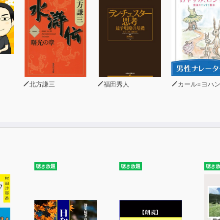
北方謙三
福田秀人
カール=ヨハン・エリ
聴き放題
聴き放題
聴き