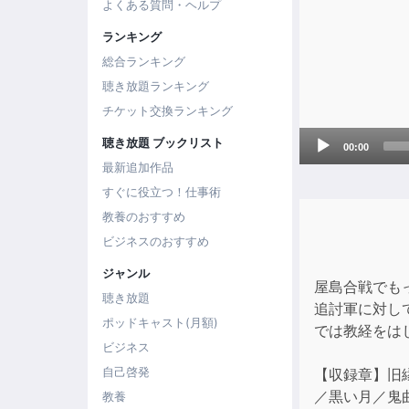
よくある質問・ヘルプ
ランキング
総合ランキング
聴き放題ランキング
チケット交換ランキング
Audio
聴き放題 ブックリスト
00:00
Player
最新追加作品
すぐに役立つ！仕事術
教養のおすすめ
ビジネスのおすすめ
ジャンル
屋島合戦でも
聴き放題
追討軍に対し
ポッドキャスト(月額)
では教経をは
ビジネス
自己啓発
【収録章】旧
／黒い月／鬼
教養