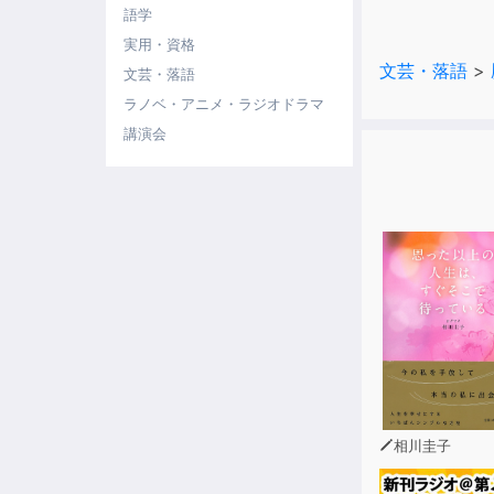
語学
実用・資格
文芸・落語
>
文芸・落語
ラノベ・アニメ・ラジオドラマ
講演会
相川圭子