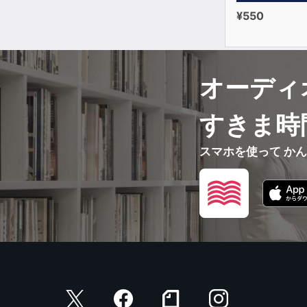
¥550
オーディ
すきま時
スマホを使って か