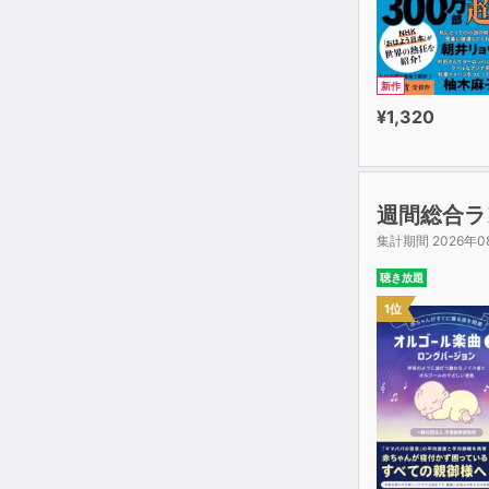
新作
¥1,320
週間総合ラ
集計期間 2026年0
聴き放題
1位