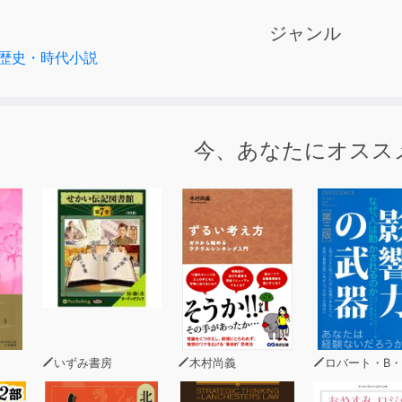
ジャンル
歴史・時代小説
今、あなたにオスス
いずみ書房
木村尚義
ロバート・B・チャルディ