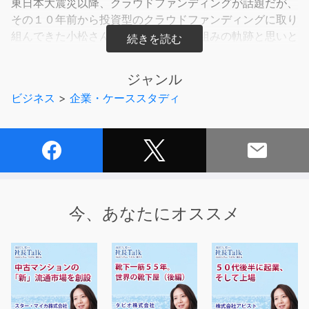
東日本大震災以降、クラウドファンディングが話題だが、
その１０年前から投資型のクラウドファンディングに取り
組んできた小松さん。世界初のその取組みの軌跡と思いと
は。
ジャンル
１）第一目的は応援という投資ファンド
ビジネス
>
企業・ケーススタディ
２）ファンドを作ることができる企業の条件
３）世界が注目するファンド事業が生まれた背景
４）ファンドの対象となるアーティストの条件
５）急ぐよりマイペース。成長の秘訣。
６）挫折からのスタートだから夢は大きく
2013/10/1
今、あなたにオススメ