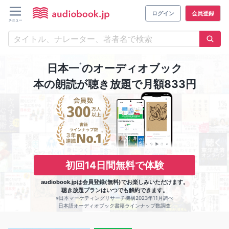
ログイン
会員登録
※
日本一
のオーディオブック
本の朗読が聴き放題で月額833円
初回14日間無料で体験
audiobook.jpは会員登録(無料)でお楽しみいただけます。
聴き放題プランはいつでも解約できます。
※日本マーケティングリサーチ機構2023年11月調べ
日本語オーディオブック書籍ラインナップ数調査