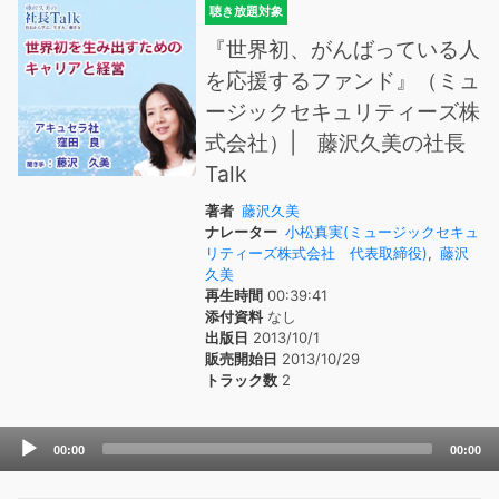
聴き放題対象
『世界初、がんばっている人
を応援するファンド』（ミュ
ージックセキュリティーズ株
式会社）| 藤沢久美の社長
Talk
著者
藤沢久美
ナレーター
小松真実(ミュージックセキュ
リティーズ株式会社 代表取締役)
,
藤沢
久美
再生時間
00:39:41
添付資料
なし
出版日
2013/10/1
販売開始日
2013/10/29
トラック数
2
Audio
00:00
00:00
Player