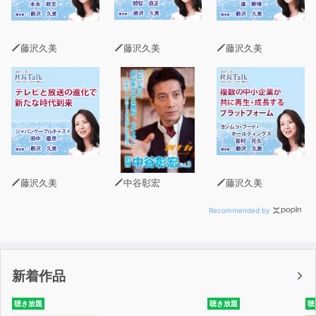
藤沢久美
藤沢久美
藤沢久美
藤沢久美
中谷彰宏
藤沢久美
Recommended by
新着作品
聴き放題
聴き放題
聴