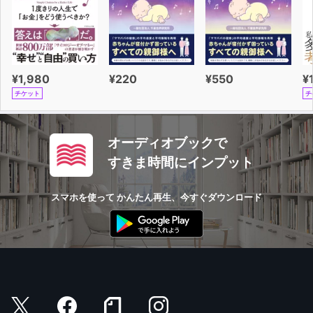
¥1,980
¥220
¥550
¥
チケット
チ
オーディオブックで
すきま時間にインプット
スマホを使って かんたん再生、今すぐダウンロード