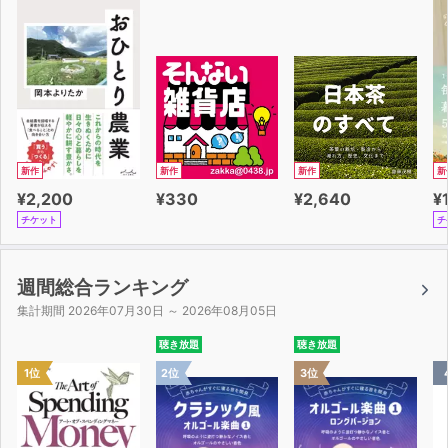
新作
新作
新作
新
¥2,200
¥330
¥2,640
¥
チケット
チ
週間総合ランキング
集計期間 2026年07月30日 ～ 2026年08月05日
聴き放題
聴き放題
1位
2位
3位