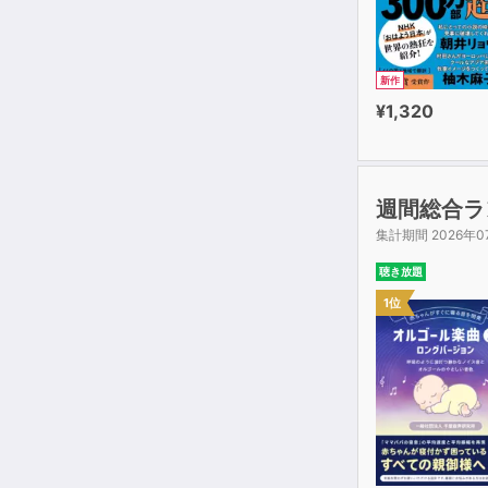
新作
¥1,320
週間総合ラ
集計期間 2026年0
聴き放題
1位