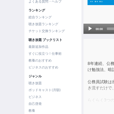
よくある質問・ヘルプ
ランキング
総合ランキング
聴き放題ランキング
Audio
00:00
チケット交換ランキング
Player
聴き放題 ブックリスト
最新追加作品
すぐに役立つ！仕事術
教養のおすすめ
8年連続、公
ビジネスのおすすめ
け勉強法、暗
ジャンル
公務員試験は
聴き放題
き流すだけで
ポッドキャスト(月額)
ビジネス
らくらく3つ
自己啓発
1.耳からの記
教養
2.繰り返し勉