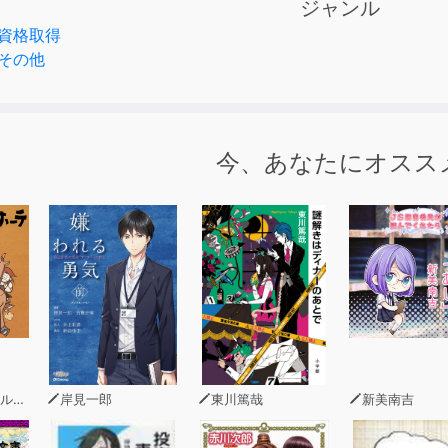
ジャンル
勤中に勉強ができる！
資格取得
その他
情報が自然に入ってくる、3倍速付。
校、大学、就職試験にも役立てることができます。
今、あなたにオスス
～24年全日コース出席率80％以上の生徒の実質合格率）
テス
岸見一郎
東川篤哉
新美南吉