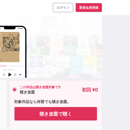
ログイン
新規会員登録
この作品は聴き放題対象です
初回 ¥0
聴き放題
対象作品なら何冊でも聴き放題。
聴き放題で聴く