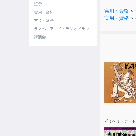
語学
3.通学、通
実用・資格
>
実用・資格
実用・資格
>
さらに必要な
文芸・落語
ラノベ・アニメ・ラジオドラマ
もちろん、高
講演会
（*平成17年
ミゲル・デ・セルバン