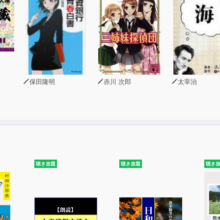
保田隆明
赤川 次郎
太宰治
聴き放題
聴き放題
聴き