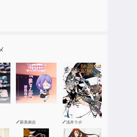
メ
新美南吉
浅井ラボ