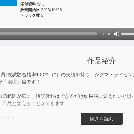
添付資料
なし
販売開始日
2013/10/25
トラック数
5
Use
00:00
Up/D
Arrow
keys
作品紹介
to
incre
or
務員1次試験合格率100％（*）の実績を持つ、シグマ・ライセ
decre
記「地理」篇です！
volum
出題範囲が広く、暗記教科はできるだけ効果的に覚えたいと思
、自然と覚えることができます！
のメリット
憶力が高い！
強できる！