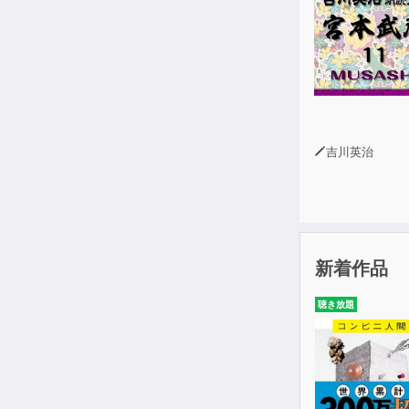
吉川英治
新着作品
聴き放題