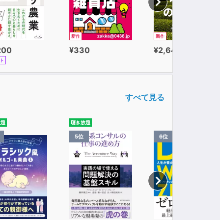
新作
新作
200
¥330
¥2,640
ト
すべて見る
放題
聴き放題
5位
6位