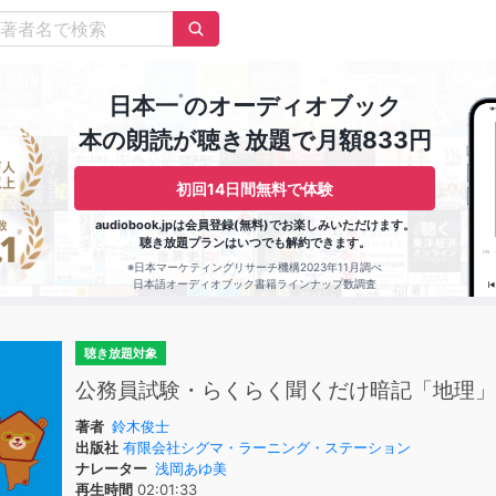
※
日本一
のオーディオブック
本の朗読が聴き放題で月額833円
初回14日間無料で体験
audiobook.jpは会員登録(無料)でお楽しみいただけます。
聴き放題プランはいつでも解約できます。
※日本マーケティングリサーチ機構2023年11月調べ
日本語オーディオブック書籍ラインナップ数調査
聴き放題対象
公務員試験・らくらく聞くだけ暗記「地理」
著者
鈴木俊士
出版社
有限会社シグマ・ラーニング・ステーション
ナレーター
浅岡あゆ美
再生時間
02:01:33