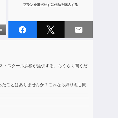
プランを選択せずに作品を購入する
own
ase
ンス・スクール浜松が提供する、らくらく聞くだ
ase
e.
ったことはありませんか？これなら繰り返し聞