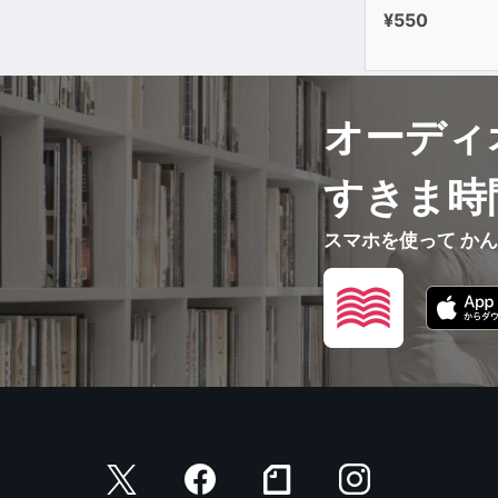
¥550
オーディ
すきま時
スマホを使って か