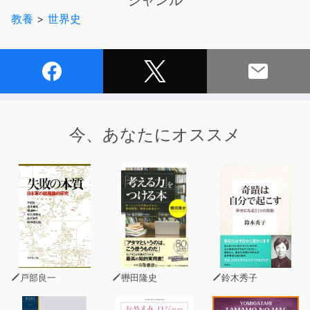
教養
>
世界史
今、あなたにオススメ
戸部良一
轡田隆史
鈴木秀子