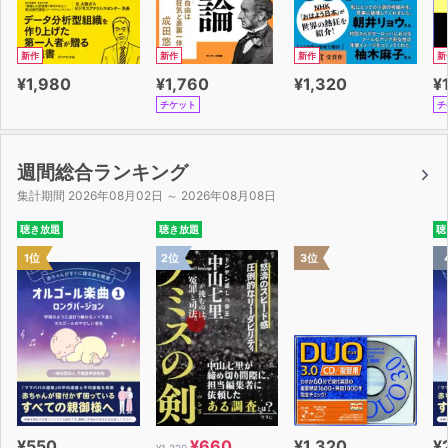
新作
新作
新作
新
¥1,980
¥1,760
¥1,320
¥
チケット
チ
週間総合ランキング
集計期間 2026年08月02日 ～ 2026年08月08日
聴き放題
聴き放題
聴
1位
2位
3位
¥550
¥660
¥1,320
¥
¥1,320