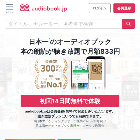
ログイン
会員登録
※
日本一
のオーディオブック
本の朗読が聴き放題で月額833円
初回14日間無料で体験
audiobook.jpは会員登録(無料)でお楽しみいただけます。
聴き放題プランはいつでも解約できます。
※日本マーケティングリサーチ機構2023年11月調べ
日本語オーディオブック書籍ラインナップ数調査