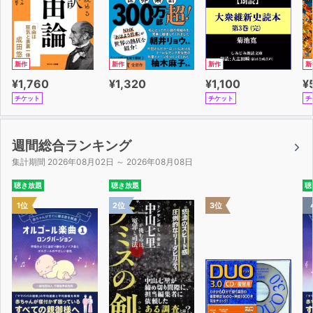
新作
新作
新作
新
¥1,760
¥1,320
¥1,100
¥
チケット
チケット
チ
週間総合ランキング
集計期間 2026年08月02日 ～ 2026年08月08日
聴き放題
聴き放題
聴
1位
2位
3位