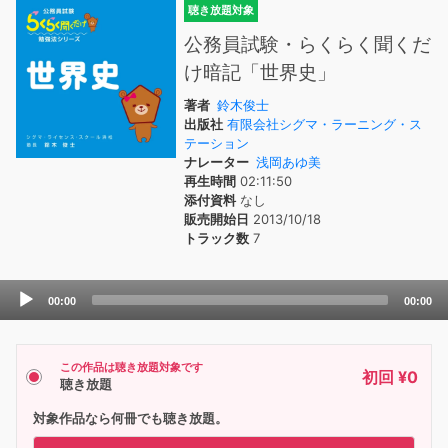
聴き放題対象
公務員試験・らくらく聞くだ
け暗記「世界史」
著者
鈴木俊士
出版社
有限会社シグマ・ラーニング・ス
テーション
ナレーター
浅岡あゆ美
再生時間
02:11:50
添付資料
なし
販売開始日
2013/10/18
トラック数
7
Audio
00:00
00:00
Player
この作品は聴き放題対象です
初回 ¥0
聴き放題
対象作品なら何冊でも聴き放題。