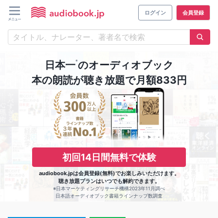
ログイン
会員登録
※
日本一
のオーディオブック
本の朗読が聴き放題で月額833円
初回14日間無料で体験
audiobook.jpは会員登録(無料)でお楽しみいただけます。
聴き放題プランはいつでも解約できます。
※日本マーケティングリサーチ機構2023年11月調べ
日本語オーディオブック書籍ラインナップ数調査