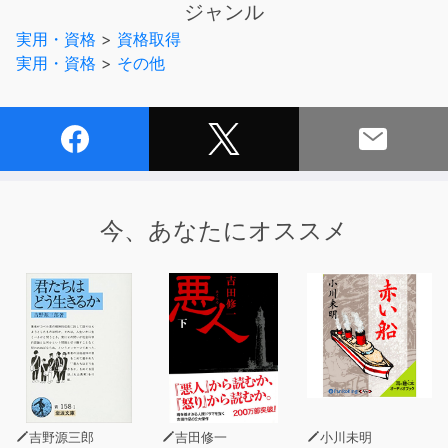
ジャンル
1.耳からの記憶力が高い！
実用・資格
>
資格取得
2.繰り返し勉強できる！
実用・資格
>
その他
3.通学、通勤中に勉強ができる！
さらに必要な情報が自然に入ってくる、3倍速付。
もちろん、高校、大学、就職試験にも役立てることができ
ます。
今、あなたにオススメ
（*平成17年～24年全日コース出席率80％以上の生徒の実
質合格率）
吉野源三郎
吉田修一
小川未明