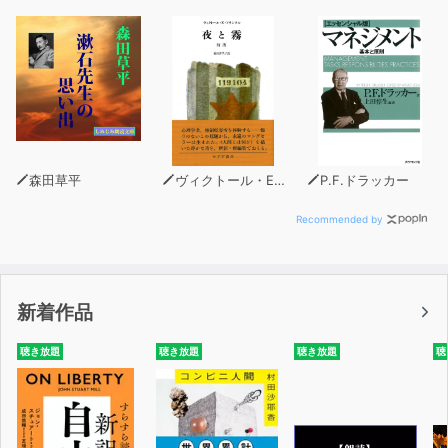
森田草平
ヴィクトール・E・フランクル
P.F.ドラッカー
Recommended by
新着作品
聴き放題
聴き放題
聴き放題
聴