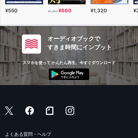
¥550
¥660
¥1,320
¥
¥1,320
オーディオブックで
すきま時間にインプット
スマホを使って かんたん再生、今すぐダウンロード
よくある質問・ヘルプ