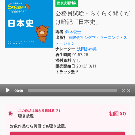
聴き放題対象
公務員試験・らくらく聞くだ
け暗記「日本史」
著者
鈴木俊士
出版社
有限会社シグマ・ラーニング・ス
テーション
ナレーター
浅岡あゆ美
再生時間
01:57:25
添付資料
なし
販売開始日
2013/10/11
トラック数
5
Audio
00:00
00:00
Player
この作品は聴き放題対象です
初回 ¥0
聴き放題
対象作品なら何冊でも聴き放題。