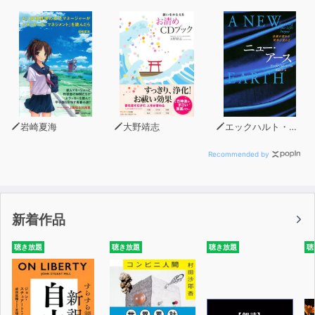
岩崎夏海
大野靖志
エックハルト・トール
Recommended by
新着作品
聴き放題
聴き放題
聴き放題
聴