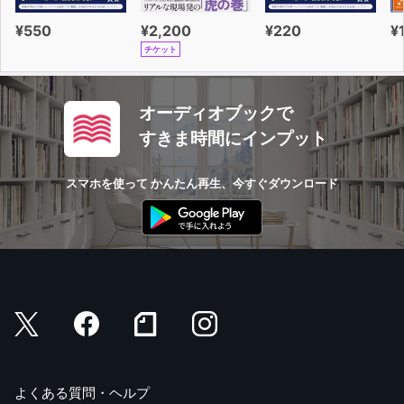
¥550
¥2,200
¥220
¥
チケット
オーディオブックで
すきま時間にインプット
スマホを使って かんたん再生、今すぐダウンロード
よくある質問・ヘルプ