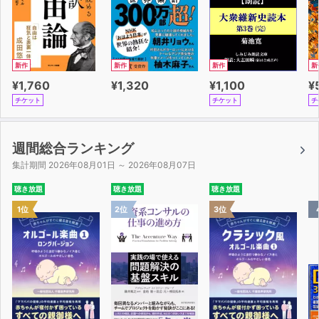
新作
新作
新作
新
¥1,760
¥1,320
¥1,100
¥
チケット
チケット
チ
週間総合ランキング
集計期間 2026年08月01日 ～ 2026年08月07日
聴き放題
聴き放題
聴き放題
1位
2位
3位