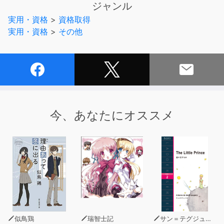
ジャンル
1.耳からの記憶力が高い！
実用・資格
>
資格取得
2.繰り返し勉強できる！
実用・資格
>
その他
3.通学、通勤中に勉強ができる！
さらに必要な情報が自然に入ってくる、3倍速付。
もちろん、高校、大学、就職試験にも役立てることができ
ます。
今、あなたにオススメ
（*平成17年～24年全日コース出席率80％以上の生徒の実
質合格率）
似鳥鶏
瑞智士記
サン＝テグジュペリ