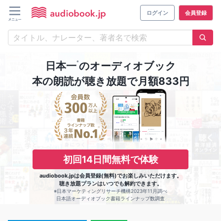
ログイン
会員登録
※
日本一
のオーディオブック
本の朗読が聴き放題で月額833円
初回14日間無料で体験
audiobook.jpは会員登録(無料)でお楽しみいただけます。
聴き放題プランはいつでも解約できます。
※日本マーケティングリサーチ機構2023年11月調べ
日本語オーディオブック書籍ラインナップ数調査