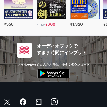
¥550
¥660
¥1,320
¥
¥1,320
オーディオブックで
すきま時間にインプット
スマホを使って かんたん再生、今すぐダウンロード