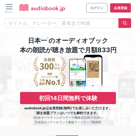
ログイン
会員登録
※
日本一
のオーディオブック
本の朗読が聴き放題で月額833円
初回14日間無料で体験
audiobook.jpは会員登録(無料)でお楽しみいただけます。
聴き放題プランはいつでも解約できます。
※日本マーケティングリサーチ機構2023年11月調べ
日本語オーディオブック書籍ラインナップ数調査