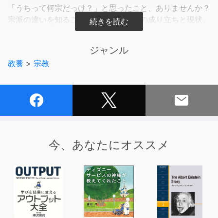
「うちって何宗だっけ？」と思ったこと、ありませんか？
宗派の違いを知ることで、日本の仏教の成り立ちと現状、
そして宗教の社会的影響が見えてくる！
ジャンル
身近なようで、でも詳しく知らない仏教の宗派の違いと歴
教養
>
宗教
史がこれ1冊で分かる、日本仏教の入門書決定版です。
葬式や法事を行うことになった際、
「うちって何宗だっけ？」と実家に電話をしたことはあり
ませんか？
今、あなたにオススメ
また、クリスマスやお年玉など、様々な宗教の影響を受け
ながら過ごしている中で、
「うちは仏教だから」という言葉を耳にすることがありま
すが、
仏教の中のどの宗派がどんな習慣を持っているか、あなた
はどれくらい知っているでしょうか。