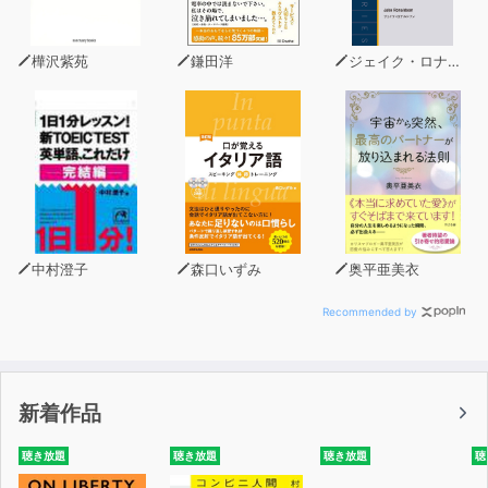
自分の実家が仏教だということは分かっても、その宗派の
名前や各宗派の教義の違いまでは
樺沢紫苑
鎌田洋
ジェイク・ロナルドソン
知らないという方が多いのではないかと思います。
本書は、『葬式は、要らない』『日本の10大新宗教』等
の著書でも知られる宗教学者による
日本仏教の成り立ちと歴史、各派の教義や思想等の違いを
コンパクトに解説した
入門書のベストセラーです。
中村澄子
森口いずみ
奥平亜美衣
実は日本の仏教は、様々な宗派が融合と対立を繰り返して
きた複雑な歴史を持っています。
Recommended by
しかも、決して遠い昔の話ではなく、平成に入ってからも
多くの信者を持つ宗教・宗派同士で複雑な関係を保ったま
ま、活動し続けている例もあります。
新着作品
今私たちが暮らしている現代まで確実に続いている日本仏
聴き放題
聴き放題
聴き放題
聴
教や新宗教の歴史を紐解き、