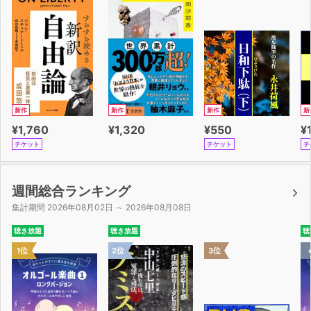
その複雑な関係を理解することで、
現代社会に宗教がどのような影響を与えているかを理解す
ることができます。
そして、宗派ごとに異なる葬儀や風習の違いについて、
実際に生活の中で役立つ基礎知識も身につけられる、貴重
な1冊です。
新作
新作
新作
新
¥1,760
¥1,320
¥550
¥
日本仏教の歴史と現在の姿を紐解く本書をきっかけに、あ
チケット
チケット
チ
なたも周りの宗教や風習に目を向けてみませんか？
週間総合ランキング
集計期間 2026年08月02日 ～ 2026年08月08日
聴き放題
聴き放題
聴
1位
2位
3位