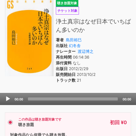
聴き放題対象
チケット対象
浄土真宗はなぜ日本でいちば
ん多いのか
著者
島田裕巳
出版社
幻冬舎
ナレーター
渡辺博之
再生時間
06:14:36
添付資料
なし
出版日
2012/2/29
販売開始日
2013/10/2
トラック数
21
Audio
00:00
00:00
Player
この作品は聴き放題対象です
初回 ¥0
聴き放題
対象作品なら何冊でも聴き放題。