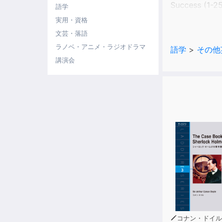
Success (1-25
語学
Love & Friend
実用・資格
Human Nature
文芸・落語
Good Advice 
ラノベ・アニメ・ラジオドラマ
語学
>
その他
Lessons for l
講演会
コナン・ドイル