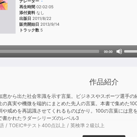
ナレーター
-
再生時間
02:02:05
添付資料
なし
出版日
2011/8/22
販売開始日
2013/9/14
トラック数
5
Use
00:00
Up/D
Arrow
keys
to
作品紹介
incre
or
知恵から出た社会常識を示す言葉。ビジネスやスポーツ選手の
decre
生の真実や機微を端的にまとめた先人の言葉。本書で集めた10
volum
訓や戒めを再認識させてくれるものばかり。100の言葉には意
で書かれたラダーシリーズのレベル3
語 / TOEIC®テスト400点以上 / 英検準２級以上