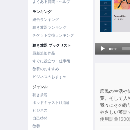
よくある質問・ヘルプ
ランキング
総合ランキング
聴き放題ランキング
チケット交換ランキング
聴き放題 ブックリスト
Audio
00:00
Player
最新追加作品
すぐに役立つ！仕事術
教養のおすすめ
ビジネスのおすすめ
ジャンル
庶民の生活や
聴き放題
葉。そして人
ポッドキャスト(月額)
我々にその教
ビジネス
やさしい英語
自己啓発
使用語彙1600
教養