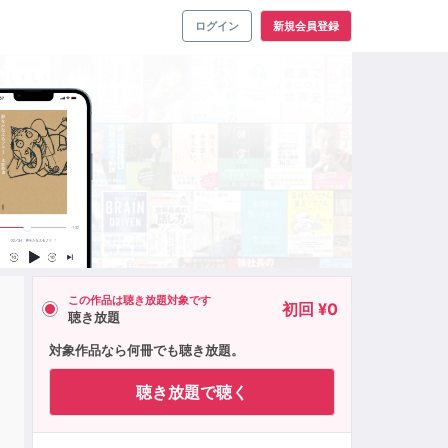
ログイン
新規会員登録
この作品は聴き放題対象です
初回 ¥0
聴き放題
対象作品なら何冊でも聴き放題。
聴き放題で聴く