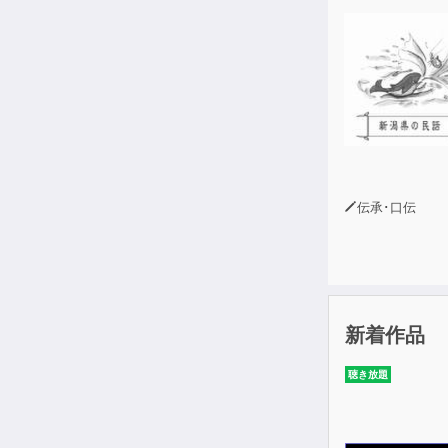
伝承･口伝
新着作品
聴き放題