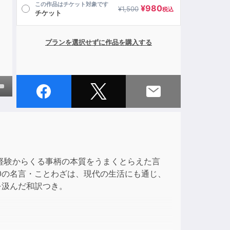
この作品はチケット対象です
¥
980
¥
1,500
税込
チケット
プランを選択せずに作品を購入する
own
ase
経験からくる事柄の本質をうまくとらえた言
ase
0の名言・ことわざは、現代の生活にも通じ、
e.
を汲んだ和訳つき。