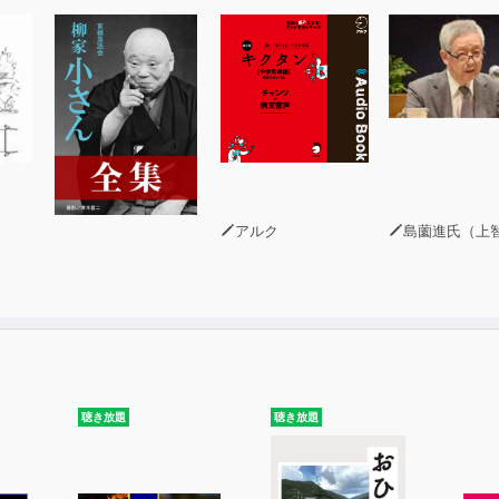
アルク
島薗進氏（上智大学グリーフケア研
聴き放題
聴き放題