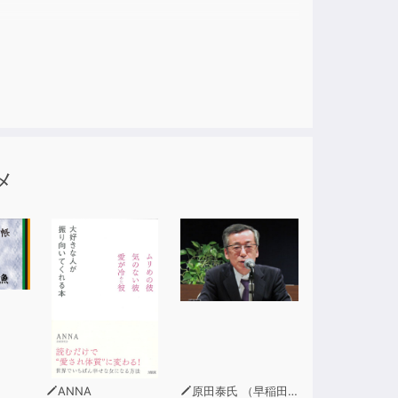
メ
ANNA
原田泰氏 （早稲田大学政治経済学部教授）