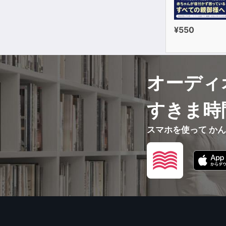
¥550
オーディ
すきま時
スマホを使って か