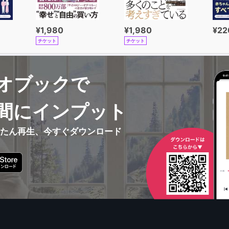
¥1,980
¥1,980
¥22
チケット
チケット
オブックで
間にインプット
んたん再生、今すぐダウンロード