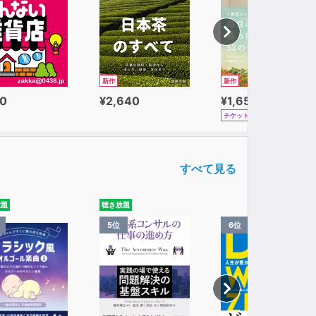
新作
新作
0
¥2,640
¥1,650
チケット
すべて見る
放題
聴き放題
5位
6位