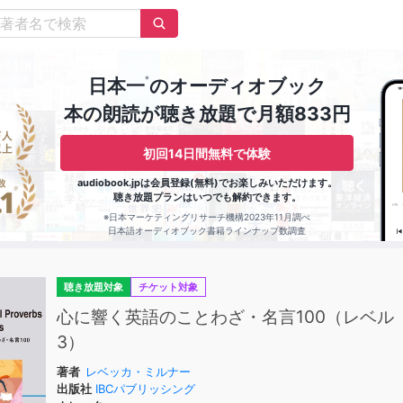
※
日本一
のオーディオブック
本の朗読が聴き放題で月額833円
初回14日間無料で体験
audiobook.jpは会員登録(無料)でお楽しみいただけます。
聴き放題プランはいつでも解約できます。
※日本マーケティングリサーチ機構2023年11月調べ
日本語オーディオブック書籍ラインナップ数調査
聴き放題対象
チケット対象
心に響く英語のことわざ・名言100（レベル
3）
著者
レベッカ・ミルナー
出版社
IBCパブリッシング