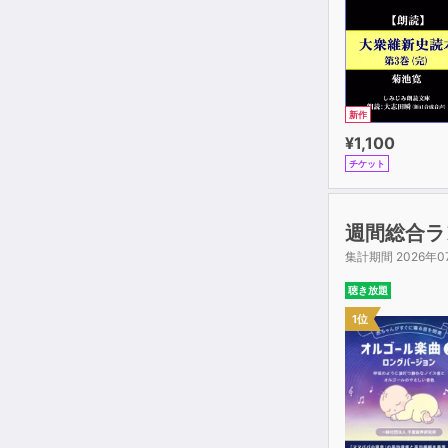
新作
¥1,100
チケット
週間総合ラ
集計期間 2026年0
聴き放題
1位