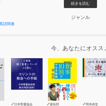
)
ships (26-43)
 (44-56)
ジャンル
(57-74)
英語関連
iving (75-100)
今、あなたにオスス
日本聖書協会
森拓郎
岡本綺堂