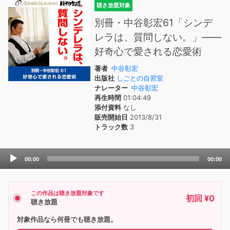
聴き放題対象
別冊・中谷彰宏61「シンデ
レラは、質問しない。」――
好奇心で愛される恋愛術
著者
中谷彰宏
出版社
しごとの自習室
ナレーター
中谷彰宏
再生時間
01:04:49
添付資料
なし
販売開始日
2013/8/31
トラック数
3
Audio
00:00
00:00
Player
この作品は聴き放題対象です
初回 ¥0
聴き放題
対象作品なら何冊でも聴き放題。