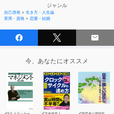
が、カッコイイ。」●「被害者意識の人は、反省しな
ジャンル
い。」●「好奇心とリアクションのある人は、モテる。」
自己啓発
>
生き方・人生論
●「振り回されるのが、恋愛の快感。」他
実用・資格
>
恋愛・結婚
今、あなたにオススメ
P.F.ドラッカー
苫米地英人
購買者心理研究所 株式会社モデンナ 顧問 青木幹和