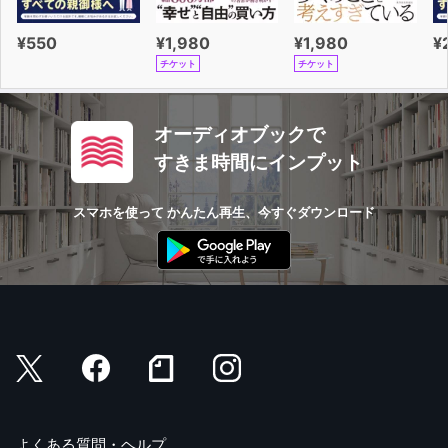
¥550
¥1,980
¥1,980
¥
チケット
チケット
オーディオブックで
すきま時間にインプット
スマホを使って かんたん再生、今すぐダウンロード
よくある質問・ヘルプ