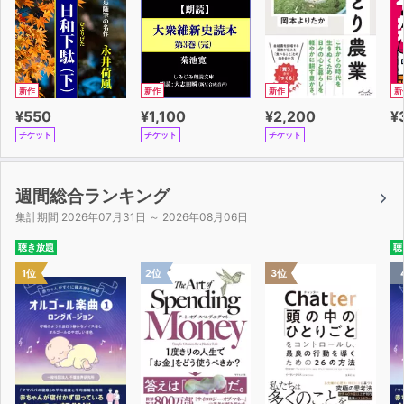
新作
新作
新作
新
¥550
¥1,100
¥2,200
¥
チケット
チケット
チケット
週間総合ランキング
集計期間 2026年07月31日 ～ 2026年08月06日
聴き放題
聴
1位
2位
3位