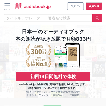
ログイン
会員登録
※
日本一
のオーディオブック
本の朗読が聴き放題で月額833円
初回14日間無料で体験
audiobook.jpは会員登録(無料)でお楽しみいただけます。
聴き放題プランはいつでも解約できます。
※日本マーケティングリサーチ機構2023年11月調べ
日本語オーディオブック書籍ラインナップ数調査