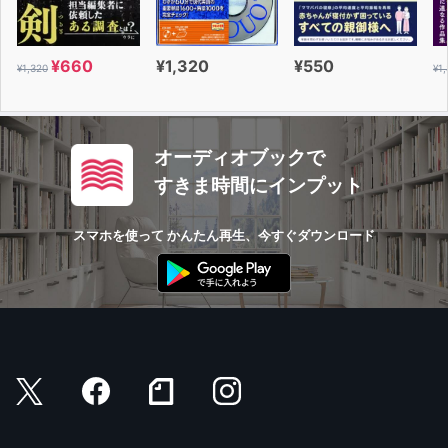
¥660
¥1,320
¥550
¥1,320
¥1
オーディオブックで
すきま時間にインプット
スマホを使って かんたん再生、今すぐダウンロード