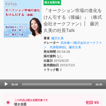
聴き放題対象
『オークション市場の進化を
けん引する（後編）』（株式
会社オークファン）| 藤沢
久美の社長Talk
著者
藤沢久美
ナレーター
武永修一(株式会社オークファ
ン 代表取締役)
,
藤沢久美
再生時間
00:34:28
添付資料
なし
出版日
2013/6/25
販売開始日
2013/7/23
トラック数
2
Audio
00:00
00:00
Player
この作品は聴き放題対象です
初回 ¥0
聴き放題