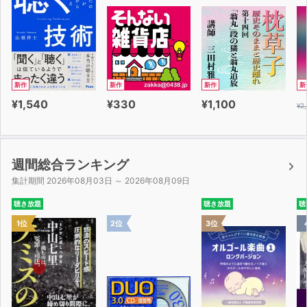
新作
新作
新作
新
¥1,540
¥330
¥1,100
¥2
週間総合ランキング
集計期間 2026年08月03日 ～ 2026年08月09日
聴き放題
聴き放題
聴
1位
2位
3位