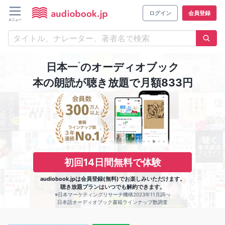
ログイン
会員登録
※
日本一
のオーディオブック
本の朗読が聴き放題で月額833円
初回14日間無料で体験
audiobook.jpは会員登録(無料)でお楽しみいただけます。
聴き放題プランはいつでも解約できます。
※日本マーケティングリサーチ機構2023年11月調べ
日本語オーディオブック書籍ラインナップ数調査