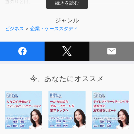
道のりとは。
【主な内容】
ジャンル
１）学生時代に社会勉強として始めたオークション
ビジネス
>
企業・ケーススタディ
２）銀行への就職を蹴って、オークション専業者へ
３）個人事業主から企業経営者へ転身しての気づき
４）オークファン誕生への奇跡の出会い
５）オークションデータ専業会社への選択
６）上場前日まで続いた借金負担
2013/6/25
今、あなたにオススメ