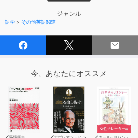
■コンテンツ
ジャンル
1.新語・流行語
語学
>
その他英語関連
ヒールスニーカー／墓マイラ―
2.クローズアップ・ジャパン
「人命は地球より重い」
3.日本の習慣
究極の謝罪
今、あなたにオススメ
4.ジャパン・ウォッチング
我が家の家庭菜園
5.日本史の人物
巨大勢力に勝ち続けた武将
※このコンテンツは、雑誌とあわせてご利用いただくと便
利です。
馬場康夫
ナポレオン・ヒル
カール=ヨハン・エリーン