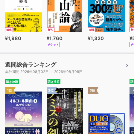
新作
新作
新作
新
¥1,980
¥1,760
¥1,320
¥
チケット
チ
週間総合ランキング
集計期間 2026年08月02日 ～ 2026年08月08日
聴き放題
聴き放題
聴
1位
2位
3位