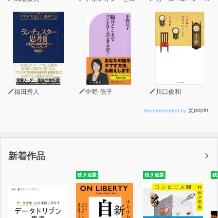
購入先:ヤック企画 info@hiraganatimes.com
福田秀人
中野 信子
川口俊和
Recommended by
新着作品
聴き放題
聴き放題
聴