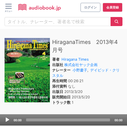
ログイン
会員登録
HiraganaTimes 2013年4
月号
著者
Hiragana Times
出版社
株式会社ヤック企画
ナレーター
小野慶子
,
デイビッド・クリ
スタル
再生時間
00:26:21
添付資料
なし
出版日
2013/3/20
販売開始日
2013/5/20
トラック数
1
Audio
00:00
00:00
Player