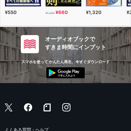
¥550
¥660
¥1,320
¥
¥1,320
オーディオブックで
すきま時間にインプット
スマホを使って かんたん再生、今すぐダウンロード
よくある質問・ヘルプ