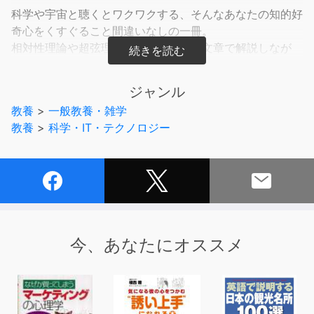
科学や宇宙と聴くとワクワクする、そんなあなたの知的好
奇心をくすぐること間違いなしの一冊。
相対性理論や超弦理論をわかりやすい文章で解説しなが
ら、宇宙を支配する力の正体へと迫ります。
ジャンル
教養
>
一般教養・雑学
「宇宙」「科学」と聴くと、何だかわくわくしてくるけれ
教養
>
科学・IT・テクノロジー
ど、
複雑な数式ばかりの難しい本は、専門知識がないから読め
ない。
そんな、興味はあるけれど専門知識はない、というあなた
の好奇心を満たしてくれる
15万部突破のベストセラーがaudiobook.jpに登場しまし
今、あなたにオススメ
た。
現在カリフォルニア工科大学、東京大学などで最先端の研
究を行う、