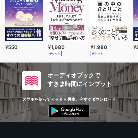
¥550
¥1,980
¥1,980
¥
チケット
チケット
オーディオブックで
すきま時間にインプット
スマホを使って かんたん再生、今すぐダウンロード