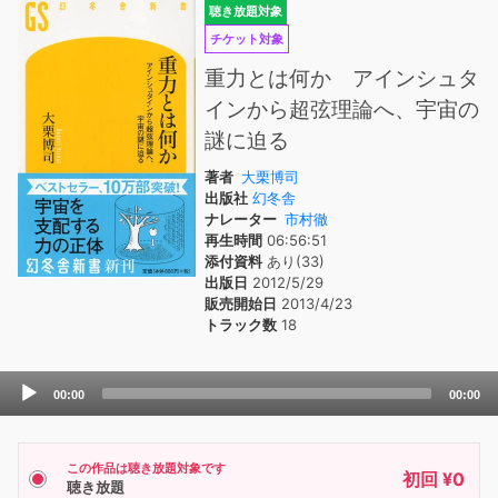
聴き放題対象
チケット対象
重力とは何か アインシュタ
インから超弦理論へ、宇宙の
謎に迫る
著者
大栗博司
出版社
幻冬舎
ナレーター
市村徹
再生時間
06:56:51
添付資料
あり(33)
出版日
2012/5/29
販売開始日
2013/4/23
トラック数
18
Audio
00:00
00:00
Player
この作品は聴き放題対象です
初回 ¥0
聴き放題