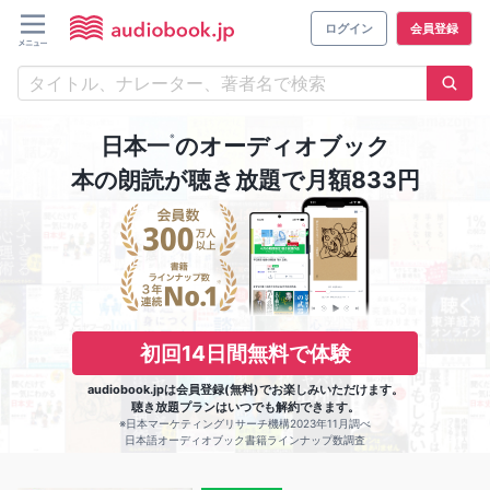
ログイン
会員登録
※
日本一
のオーディオブック
本の朗読が聴き放題で月額833円
初回14日間無料で体験
audiobook.jpは会員登録(無料)でお楽しみいただけます。
聴き放題プランはいつでも解約できます。
※日本マーケティングリサーチ機構2023年11月調べ
日本語オーディオブック書籍ラインナップ数調査