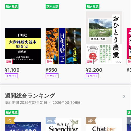
このようにとっつきにくい理論でも身近な例を使って、誰
聴き放題
聴き放題
聴き放題
にでもわかりやく説明してくれています。
文系だけど宇宙には興味があった、また一流の科学者はど
んなことを研究しているのか知りたい―
こんな興味をお持ちの方に最適の1冊となっています。
最先端の研究を熟知し、物理学を深く理解している著者だ
からこそ書ける、
新作
新作
新作
新
本当にわかりやすい文章とイラストで、あなたを重力をめ
¥1,100
¥550
¥2,200
¥
ぐる冒険の物語へといざないます。
チケット
チケット
チケット
さあ、あなたも、「！」がいっぱいの宇宙の世界にどっぷ
り浸かって宇宙旅行を楽しみましょう！
週間総合ランキング
集計期間 2026年07月31日 ～ 2026年08月06日
聴き放題
聴
1位
2位
3位