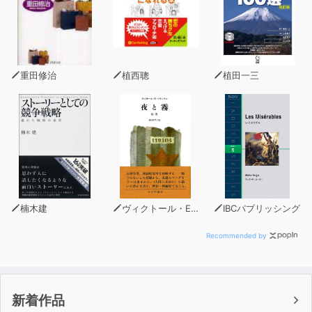
天才との呼び声も高い物理学者によって書き下ろされた本
書は
科学から離れた好奇心旺盛な高校の同窓生たちを思い浮か
べながら書かれたもの。
重田修治
植西聰
植田一三
だからこそ、とても簡単。
専門知識を持たなくても、直感的に理解して進んで行くこ
とができます。
たとえば、宇宙空間でも質量の大きい物体は「動かしにく
い」という事実について、
こんな説明だったらどうでしょうか？
楠木建
ヴィクトール・E・フランクル
IBCパブリッシング
―お相撲さんが小さなノミを指ではじき飛ばした。
身体の大きなお相撲さんが、自分がはじいたノミと同じ速
Recommended by
さでふっとんでいくとは思えませんよね？
摩擦や空気抵抗がなくても、質量が重ければ物体は「動か
しにくい」のです。
新着作品