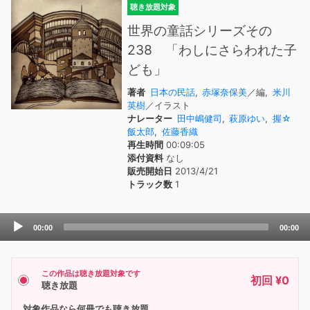
聴き放題対象
世界の童話シリーズその
238 「わしにさらわれた子
ども」
著者
日本の民話
,
赤塚奈保美
／編,
米川
英樹
／イラスト
ナレーター
田中嶋健司
,
萩原ゆい
,
握☆
飯太郎
,
佐藤香織
再生時間
00:09:05
添付資料
なし
販売開始日
2013/4/21
トラック数
1
Audio
00:00
00:00
Player
この作品は聴き放題対象です
初回 ¥0
聴き放題
対象作品なら何冊でも聴き放題。