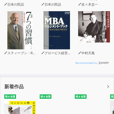
日本の民話
日本の民話
佐々木圭一
スティーブン・R・コヴィー
グロービス経営大学院
中村天風
Recommended by
新着作品
聴き放題
聴き放題
聴き放題
聴