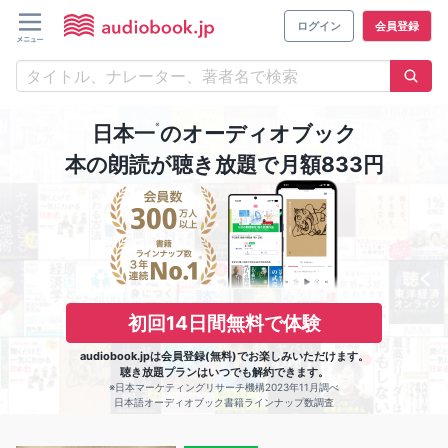
ログイン
会員登録
※
日本一
のオーディオブック
本の朗読が聴き放題で月額833円
初回14日間無料で体験
audiobook.jpは会員登録(無料)でお楽しみいただけます。
聴き放題プランはいつでも解約できます。
※日本マーケティングリサーチ機構2023年11月調べ
日本語オーディオブック書籍ラインナップ数調査