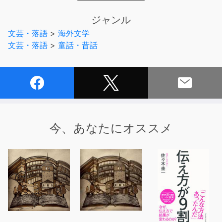
どもを探す旅に出ました・・』
ジャンル
文芸・落語
>
海外文学
文芸・落語
>
童話・昔話
今、あなたにオススメ