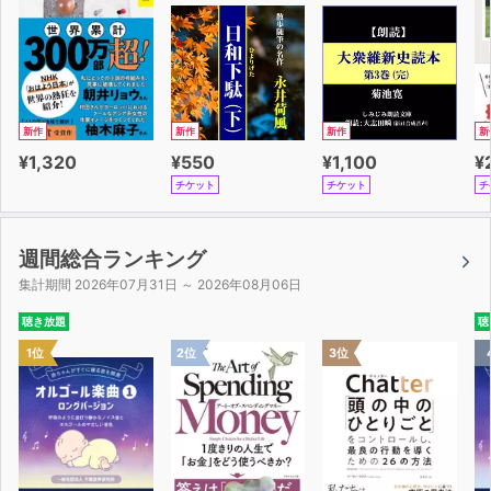
新作
新作
新作
新
¥1,320
¥550
¥1,100
¥
チケット
チケット
チ
週間総合ランキング
集計期間 2026年07月31日 ～ 2026年08月06日
聴き放題
聴
1位
2位
3位