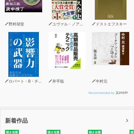
がん＝苦痛を伴うもの、という連想をしがちですが、
痛むのは、がんを治そうとして施される治療が、体を痛め
つけるためだといいます。
野村胡堂
ユヴァル・ノア・ハラリ
ドストエフスキー
医療が手を出さなければ、意識レベルが徐々に下がり、
脳内にはモルヒネ物質が分泌され、安楽のまま死へと赴く
ことができるのです。
医療によって老いを拒絶するのではなく、老いと向き合う
ことの必要性が説かれている本書。
医療を絶対的なものと考え、「長く生きる方が幸せ」とい
ロバート・B・チャルディーニ
井手聡
中村元
う考え方のもとに
知らぬ間に苦しい道を選んでいるかもしれない現代人に、
Recommended by
苦しまない、穏やかな死を迎えることの良さとその方法を
示してくれる画期的な1冊です。
新着作品
人生は、苦しむためにあるものではありません。
聴き放題
聴き放題
聴き放題
聴