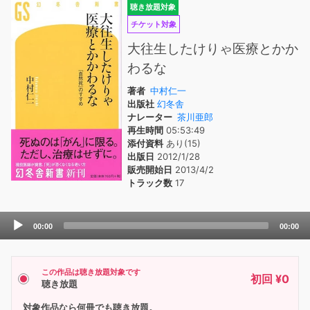
聴き放題対象
チケット対象
大往生したけりゃ医療とかか
わるな
著者
中村仁一
出版社
幻冬舎
ナレーター
茶川亜郎
再生時間
05:53:49
添付資料
あり(15)
出版日
2012/1/28
販売開始日
2013/4/2
トラック数
17
Audio
00:00
00:00
Player
この作品は聴き放題対象です
初回 ¥0
聴き放題
対象作品なら何冊でも聴き放題。