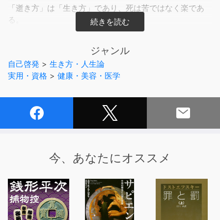
「逝き方」は「生き方」であり、死は苦ではなく楽であ
る。
自分の死に時を自分で決め、苦しまず幸せに最期を迎える
ことを提案する、画期的な1冊です。
ジャンル
自己啓発
>
生き方・人生論
ピンピンコロリという言葉をご存知でしょうか。
実用・資格
>
健康・美容・医学
この言葉のように、元気に長生きし、
苦しむことなく最後の時を迎えたいという願いを持つ人は
多いかと思います。
しかし本書の著者である中村氏は、そのような願いとは裏
腹に、
医者や家族に勧められ、拷問のような苦しみを味わった挙
今、あなたにオススメ
句やっと息を引き取れるひとが
大半であると指摘します。
数百件の「自然死」を見届けてきた著者の持論は、「死ぬ
のはがんに限る」ということ。