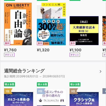
今、1日1日を慌ただしく過ごしている方も、「まだ自分に
は関係ないな」とお思いの方も、
本書をきっかけに、最後まで幸せに生きる人生について考
えてみませんか？
きっと本書が、あなたの人生観を変え、「人生の指南書」
となることでしょう。
新作
新作
新作
新
¥1,760
¥1,320
¥1,100
¥
チケット
チケット
チ
週間総合ランキング
集計期間 2026年08月01日 ～ 2026年08月07日
聴き放題
聴き放題
聴き放題
1位
2位
3位