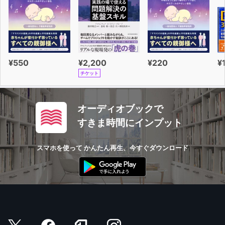
¥550
¥2,200
¥220
¥
チケット
オーディオブックで
すきま時間にインプット
スマホを使って かんたん再生、今すぐダウンロード