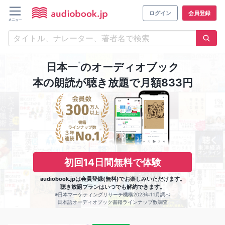
ログイン
会員登録
※
日本一
のオーディオブック
本の朗読が聴き放題で月額833円
初回14日間無料で体験
audiobook.jpは会員登録(無料)でお楽しみいただけます。
聴き放題プランはいつでも解約できます。
※日本マーケティングリサーチ機構2023年11月調べ
日本語オーディオブック書籍ラインナップ数調査