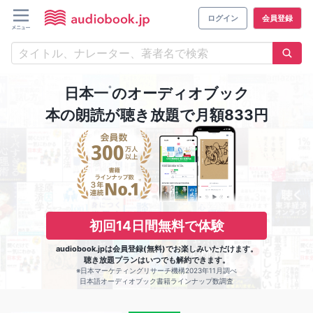
ログイン
会員登録
※
日本一
のオーディオブック
本の朗読が聴き放題で月額833円
初回14日間無料で体験
audiobook.jpは会員登録(無料)でお楽しみいただけます。
聴き放題プランはいつでも解約できます。
※日本マーケティングリサーチ機構2023年11月調べ
日本語オーディオブック書籍ラインナップ数調査