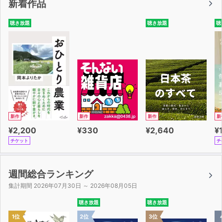
新着作品
センスが散りばめられています。
聴き放題
聴き放題
聴
まもなくリーダーになるという方、今リーダーとして悩み
を抱えながら過ごしている方にこそ
お聴きいただき、活用していただきたい1冊です。
「リーダーシップがない・・・」そんな悩みも、この本が
解消してくれることでしょう。
そもそも、そんなことを考える必要がないのですから。
周りから推されるリーダーになるための方法を本書から学
新作
新作
新作
新
び取り、物事を円滑に進められる優れたリーダーとしての
¥2,200
¥330
¥2,640
¥
一歩を歩み始めてください。
チケット
チ
週間総合ランキング
集計期間 2026年07月30日 ～ 2026年08月05日
聴き放題
聴き放題
1位
2位
3位