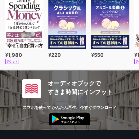
¥1,980
¥220
¥550
¥
チケット
チ
オーディオブックで
すきま時間にインプット
スマホを使って かんたん再生、今すぐダウンロード