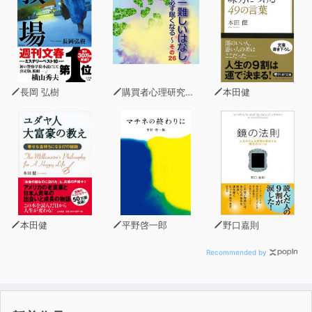
しかし、“普通の人”でも、優れたリーダーになれるので
す。
この本の著者は、四三歳で上場会社の社長、四七歳でザ・
ボディショップの社長、
長岡 弘樹
購買者心理研究所 株式会社モデンナ 顧問 青木幹和
本田健
そして五一歳の時にスターバックスコーヒージャパンの社
長と、華やかなキャリアを歩んできました。
「オレについてこい」というタイプでは決してなかった著
者は、
まわりに推されるまま、気がついたらとうとう社長になっ
ていたのだといいます。
著者の持論は「リーダーは弱くてもかまわない」。
本田健
平野啓一郎
野口嘉則
饒舌である必要もありません。クヨクヨしていても良いの
です。
Recommended by
本作品では、いわゆるリーダータイプではないとしても、
周囲から信頼されるリーダーへと成長していくためのエッ