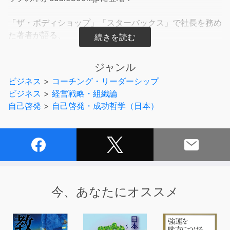
「ザ・ボディショップ」「スターバックス」で社長を務め
た著者が語る、
まわりに推されてリーダーになり、人間関係も仕事もうま
くいく秘訣を伝授します。
ジャンル
ビジネス
>
コーチング・リーダーシップ
「リーダーや社長になるのは、特別な人たちなのではない
ビジネス
>
経営戦略・組織論
か」
自己啓発
>
自己啓発・成功哲学（日本）
あなたは、そう思っていませんか？
生まれつき、強いリーダーシップを持ち、プレゼンテーシ
ョンも見事で、
とにかくオレについてこい、という雰囲気を漂わせてい
る。
今、あなたにオススメ
そんなリーダー像を想像して、「自分はそんなふうにはな
れない」と思っている方も
多いのではないかと思います。