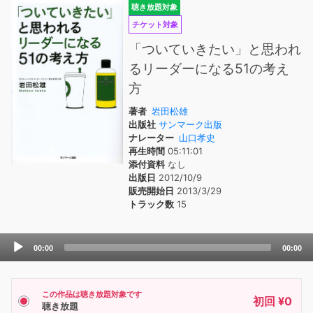
聴き放題対象
チケット対象
「ついていきたい」と思われ
るリーダーになる51の考え
方
著者
岩田松雄
出版社
サンマーク出版
ナレーター
山口孝史
再生時間
05:11:01
添付資料
なし
出版日
2012/10/9
販売開始日
2013/3/29
トラック数
15
Audio
00:00
00:00
Player
この作品は聴き放題対象です
初回 ¥0
聴き放題