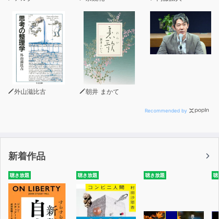
外山滋比古
朝井 まかて
Recommended by
新着作品
聴き放題
聴き放題
聴き放題
聴