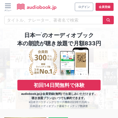
ログイン
会員登録
※
日本一
のオーディオブック
本の朗読が聴き放題で月額833円
初回14日間無料で体験
audiobook.jpは会員登録(無料)でお楽しみいただけます。
聴き放題プランはいつでも解約できます。
※日本マーケティングリサーチ機構2023年11月調べ
日本語オーディオブック書籍ラインナップ数調査