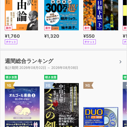
新作
新作
新作
新
¥1,760
¥1,320
¥550
¥
チケット
チケット
チ
週間総合ランキング
集計期間 2026年08月02日 ～ 2026年08月08日
聴き放題
聴き放題
聴
1位
2位
3位