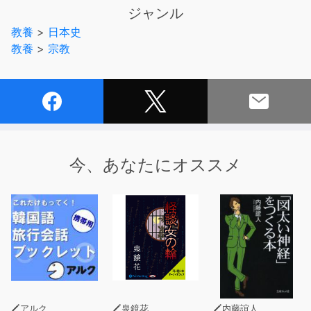
ジャンル
教養
>
日本史
教養
>
宗教
今、あなたにオススメ
アルク
泉鏡花
内藤誼人