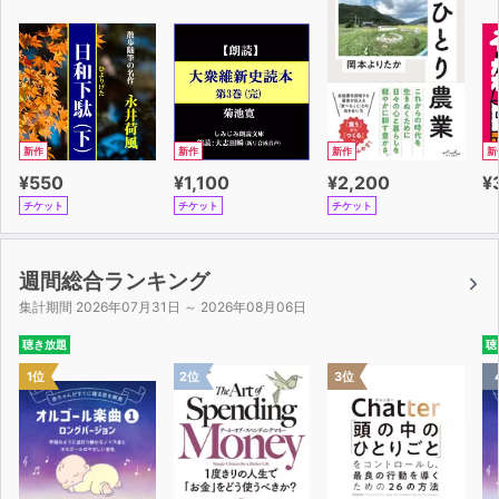
新作
新作
新作
新
¥550
¥1,100
¥2,200
¥
チケット
チケット
チケット
週間総合ランキング
集計期間 2026年07月31日 ～ 2026年08月06日
聴き放題
聴
1位
2位
3位