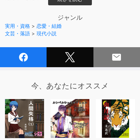
笑顔を向けられるだけで、心臓は爆発寸前。
想像するだけで、いっぱいいっぱい。
ジャンル
実用・資格
>
恋愛・結婚
「なんで私ばっかりこんなに先輩を好きなんだろう」
文芸・落語
>
現代小説
恋する少女は眠れぬ夜を過ごす。
恋のひとりごとシリーズ
「早川由里」
朗読 栗又萌
今、あなたにオススメ
企画/制作 アイデアフラッド合同会社
収録 株式会社ファラッド
編集 石田光
デザイン えらんと