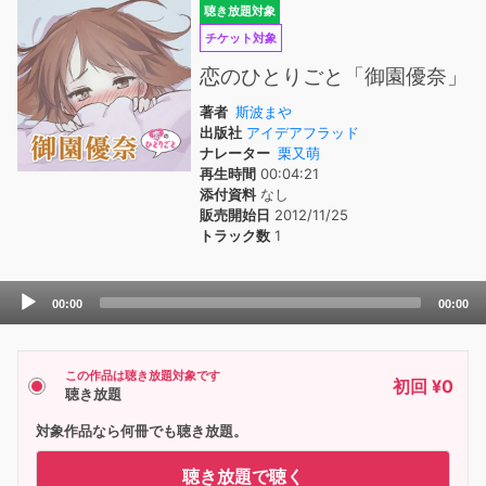
聴き放題対象
チケット対象
恋のひとりごと「御園優奈」
著者
斯波まや
出版社
アイデアフラッド
ナレーター
栗又萌
再生時間
00:04:21
添付資料
なし
販売開始日
2012/11/25
トラック数
1
Audio
00:00
00:00
Player
この作品は聴き放題対象です
初回 ¥0
聴き放題
対象作品なら何冊でも聴き放題。
聴き放題で聴く