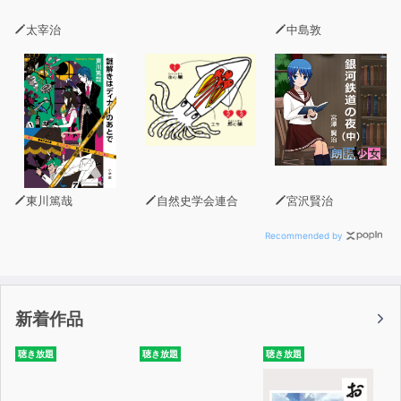
太宰治
中島敦
東川篤哉
自然史学会連合
宮沢賢治
Recommended by
新着作品
聴き放題
聴き放題
聴き放題