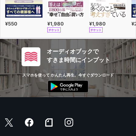
¥550
¥1,980
¥1,980
¥
チケット
チケット
オーディオブックで
すきま時間にインプット
スマホを使って かんたん再生、今すぐダウンロード