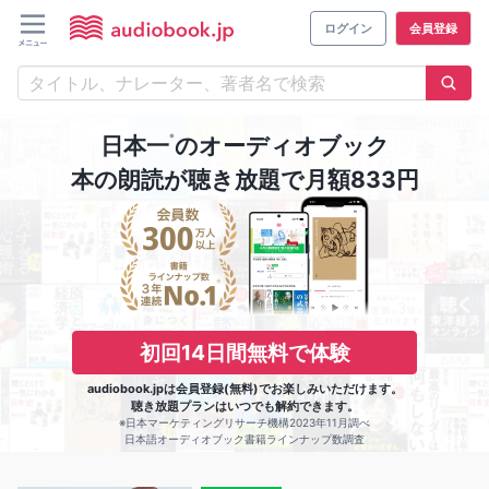
ログイン
会員登録
※
日本一
のオーディオブック
本の朗読が聴き放題で月額833円
初回14日間無料で体験
audiobook.jpは会員登録(無料)でお楽しみいただけます。
聴き放題プランはいつでも解約できます。
※日本マーケティングリサーチ機構2023年11月調べ
日本語オーディオブック書籍ラインナップ数調査