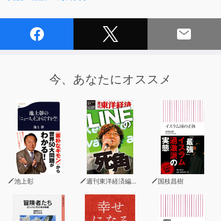
そして先妻との子であるジャックがいた。
ある日、穏やかで優しいはずの妻がジャックに手を上げる
姿を目撃された。
さらに恐ろしいことに、実の子の首元に噛みつき血を吸っ
ていたというのだ。
今、あなたにオススメ
捜査依頼を受けたホームズは言う。
「吸血鬼など荒唐無稽。そのような犯罪例はない―」
ホームズとワトソンは吸血鬼の住む館へと向かう。
（1924年1月初出）ストランド・マガジン「シャーロッ
ク・ホームズの事件簿」より
First published in the Strand Magazine, January 1924
池上彰
週刊東洋経済編集部
国枝昌樹