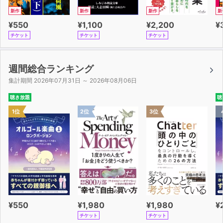
新作
新作
新作
新
¥550
¥1,100
¥2,200
¥
チケット
チケット
チケット
週間総合ランキング
集計期間 2026年07月31日 ～ 2026年08月06日
聴き放題
聴
1位
2位
3位
¥550
¥1,980
¥1,980
¥
チケット
チケット