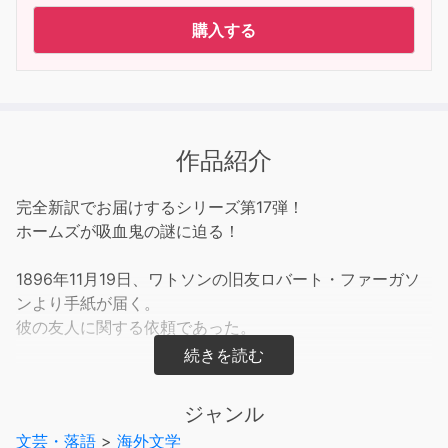
購入する
作品紹介
完全新訳でお届けするシリーズ第17弾！
ホームズが吸血鬼の謎に迫る！
1896年11月19日、ワトソンの旧友ロバート・ファーガソ
ンより手紙が届く。
彼の友人に関する依頼であった。
ジョン・H・ワトソン（44）
シャーロック・ホームズ（42）
ジャンル
文芸・落語
>
海外文学
友人には妻とふたりの子ども、まだ1歳に満たない赤子、