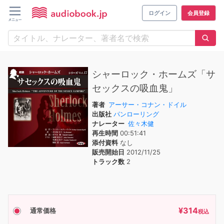
ログイン
会員登録
シャーロック・ホームズ「サ
セックスの吸血鬼」
著者
アーサー・コナン・ドイル
出版社
パンローリング
ナレーター
佐々木健
再生時間
00:51:41
添付資料
なし
販売開始日
2012/11/25
トラック数
2
¥
314
通常価格
税込