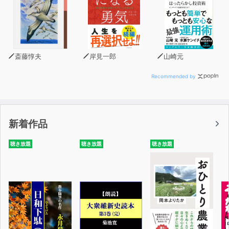
斎藤惇夫
岸見一郎
山崎元
Recommended by
新着作品
聴き放題
聴き放題
聴き放題