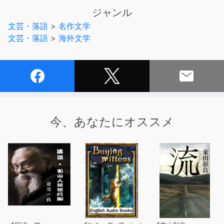
ジャンル
さてはて。妖精だの悪ふざけだの。
文芸・落語
>
名作文学
信じられぬ、ありそうにもない、などと決め付け、つむじ
文芸・落語
>
海外文学
をお曲げになるな。 こう考えればよろしい。
すなわち、まどろみ夢を見ただけ。
かような不思議はどれも皆、眠るまに映った幻に過ぎぬ
と。
私めの語りに耳傾け下さる皆々様もまた、お気を悪くされ
今、あなたにオススメ
ませぬよう。
今は昔、これ皆全て、楽しくも他愛のない、夏至の夜の
夢。
※本商品はラム姉弟『シェイクスピア物語』をもとに、シ
ェイクスピアの原典にある台詞を加え、再編集していま
す。
・Charles and Mary Lamb's TALES FROM