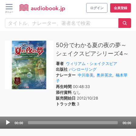
ログイン
会員登録
50分でわかる夏の夜の夢～
シェイクスピアシリーズ4～
著者
ウィリアム・シェイクスピア
出版社
パンローリング
ナレーター
中川奈美
,
奥井英次
,
楠木華
子
再生時間
00:48:33
添付資料
なし
販売開始日
2012/10/28
トラック数
3
Audio
00:00
00:00
Player