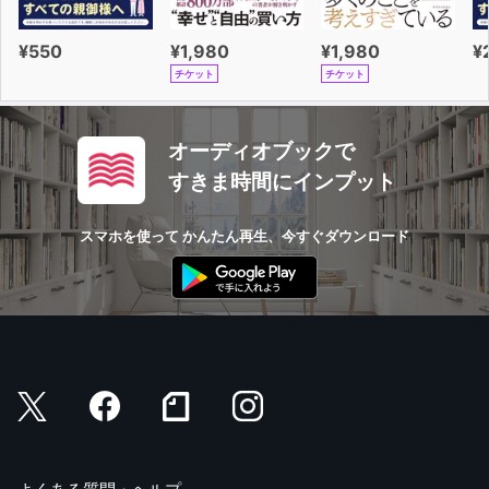
¥550
¥1,980
¥1,980
¥
チケット
チケット
オーディオブックで
すきま時間にインプット
スマホを使って かんたん再生、今すぐダウンロード