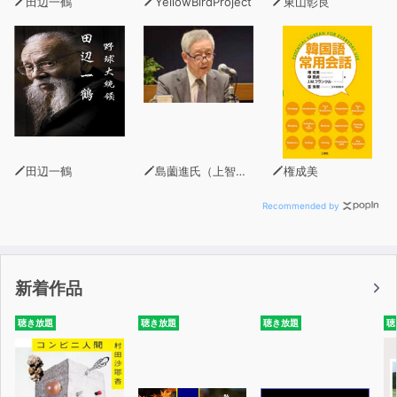
田辺一鶴
YellowBirdProject
東山彰良
SHAKESPEARE: A MIDSUMMER NIGHT'S DREAM
edited by Yu Okubo translated by Yuka Akune
田辺一鶴
島薗進氏（上智大学グリーフケア研究所長）
権成美
Recommended by
新着作品
聴き放題
聴き放題
聴き放題
聴