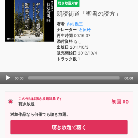
聴き放題対象
朗読街道「聖書の読方」
著者
内村鑑三
ナレーター
石原玲
再生時間
00:16:37
添付資料
なし
出版日
2011/10/3
販売開始日
2012/10/4
トラック数
1
Audio
00:00
00:00
Player
この作品は聴き放題対象です
初回 ¥0
聴き放題
対象作品なら何冊でも聴き放題。
聴き放題で聴く