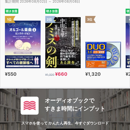
集計期間 2026年08月02日 ～ 2026年08月08日
聴き放題
聴き放題
聴
1位
2位
3位
¥550
¥660
¥1,320
¥
¥1,320
オーディオブックで
すきま時間にインプット
スマホを使って かんたん再生、今すぐダウンロード