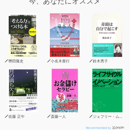
今、あなたにオススメ
轡田隆史
小名木善行
鈴木秀子
佐藤 正午
斎藤一人
ジェフリー・ムーア
Recommended by