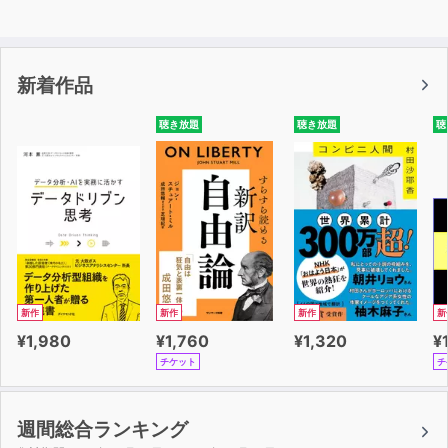
新着作品
聴き放題
聴き放題
聴
新作
新作
新作
新
¥1,980
¥1,760
¥1,320
¥
チケット
チ
週間総合ランキング