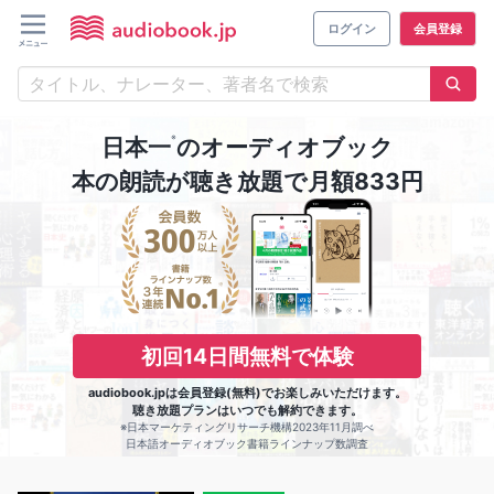
ログイン
会員登録
※
日本一
のオーディオブック
本の朗読が聴き放題で月額833円
初回14日間無料で体験
audiobook.jpは会員登録(無料)でお楽しみいただけます。
聴き放題プランはいつでも解約できます。
※日本マーケティングリサーチ機構2023年11月調べ
日本語オーディオブック書籍ラインナップ数調査