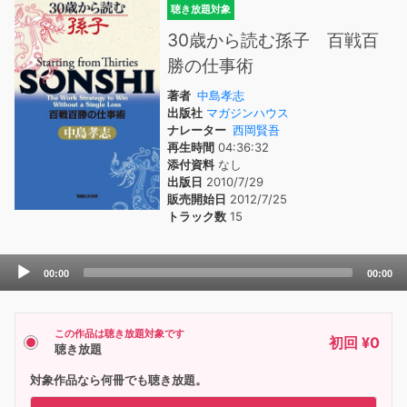
聴き放題対象
30歳から読む孫子 百戦百
勝の仕事術
著者
中島孝志
出版社
マガジンハウス
ナレーター
西岡賢吾
再生時間
04:36:32
添付資料
なし
出版日
2010/7/29
販売開始日
2012/7/25
トラック数
15
Audio
00:00
00:00
Player
この作品は聴き放題対象です
初回 ¥0
聴き放題
対象作品なら何冊でも聴き放題。