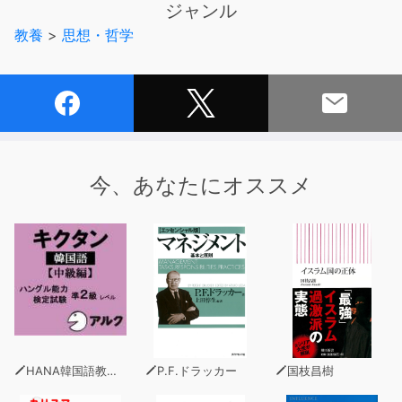
ジャンル
この作品が今、世界中のビジネスリーダーの間で再評価さ
教養
>
思想・哲学
れているのはなぜでしょうか？
それは、孫子の考え方の根底にある
「できる限り戦わない」「戦うことになっても、勝てる相
手としかやらない」
この2つの軸が、今のビジネス戦争時代を生き抜く上で、
非常に重要だからです。
今、あなたにオススメ
孫子は弱小国に仕えていたので、少ない資源で生き残って
いかなければならない立場の人たちに、特に評価されてい
ます。
「そうは言っても難しいイメージがあるし、自分の仕事に
はあんまり役に立たないだろうから・・・」
あなたはこんな風に考えて、孫子を敬遠してしまっていま
HANA韓国語教育研究会
P.F.ドラッカー
国枝昌樹
せんか？