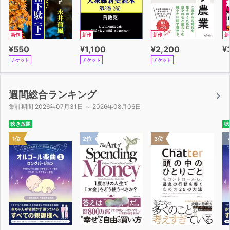
の“弱者”のための戦略を学んで、
厳しいビジネス戦争を生き抜く術を手に入れましょう。
新作
新作
新作
新
¥550
¥1,100
¥2,200
¥
チケット
チケット
チケット
週間総合ランキング
集計期間 2026年07月31日 ～ 2026年08月06日
聴き放題
聴
1位
2位
3位