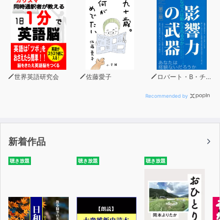
たしかに孫子の原著を読んで、理解・実践するのはかなり
ハードルの高いことで、
「ビジネスパーソンのための孫子」を求める声が多く寄せ
られていました。
そんな背景の中待望の登場を果たしたのが、本作です。
世界英語研究会
佐藤愛子
ロバート・B・チャルディーニ
本作は、ビジネスのプロフェッショナルである著者が、実
Recommended by
際のビジネスシーンを多く例に出しながら、
明日から使える形で孫子を読み解いているので、今まで孫
子を敬遠してきたビジネスパーソンにぴったりです。
新着作品
今まで、“ハードルが高い”と思って孫子に手を出していな
聴き放題
聴き放題
聴き放題
かった方にこそ、聴いてほしい一冊。
2500年間、世界中で愛され続けた孫子を理解するチャン
スです！
孫子の兵法・現代ビジネス版である本作で、史上最高