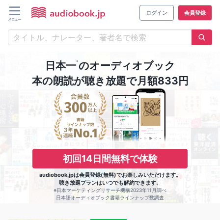
ログイン
会員登録
※
日本一
のオーディオブック
本の朗読が聴き放題で月額833円
初回14日間無料で体験
audiobook.jpは会員登録(無料)でお楽しみいただけます。
聴き放題プランはいつでも解約できます。
※日本マーケティングリサーチ機構2023年11月調べ
日本語オーディオブック書籍ラインナップ数調査