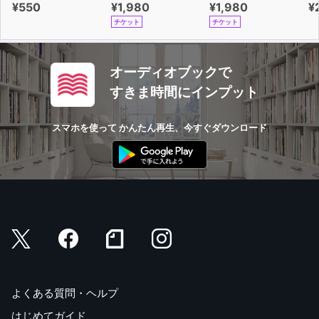
¥550
¥1,980
¥1,980
¥
チケット
チケット
オーディオブックで
すきま時間にインプット
スマホを使って かんたん再生、今すぐダウンロード
よくある質問・ヘルプ
はじめてガイド