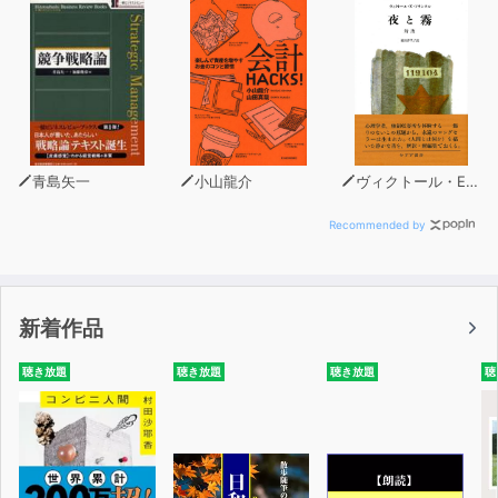
青島矢一
小山龍介
ヴィクトール・E・フランクル
Recommended by
新着作品
聴き放題
聴き放題
聴き放題
聴