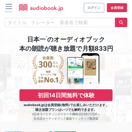
ログイン
会員登録
※
日本一
のオーディオブック
本の朗読が聴き放題で月額833円
初回14日間無料で体験
audiobook.jpは会員登録(無料)でお楽しみいただけます。
聴き放題プランはいつでも解約できます。
※日本マーケティングリサーチ機構2023年11月調べ
日本語オーディオブック書籍ラインナップ数調査