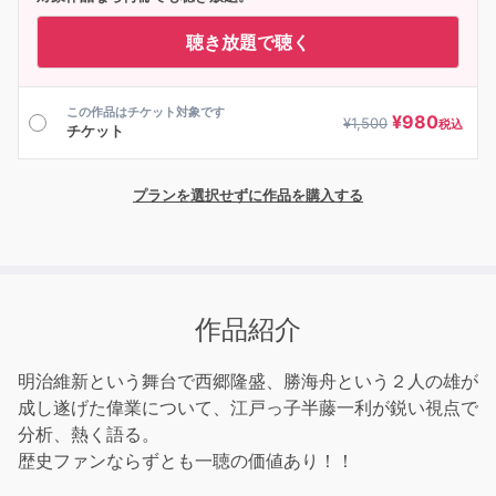
聴き放題で聴く
この作品はチケット対象です
¥
980
¥
1,500
税込
チケット
プランを選択せずに作品を購入する
作品紹介
明治維新という舞台で西郷隆盛、勝海舟という２人の雄が
成し遂げた偉業について、江戸っ子半藤一利が鋭い視点で
分析、熱く語る。
歴史ファンならずとも一聴の価値あり！！