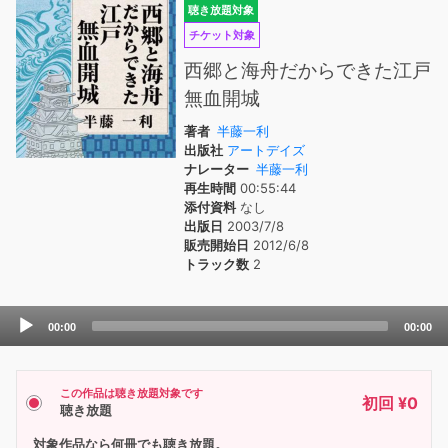
聴き放題対象
チケット対象
西郷と海舟だからできた江戸
無血開城
著者
半藤一利
出版社
アートデイズ
ナレーター
半藤一利
再生時間
00:55:44
添付資料
なし
出版日
2003/7/8
販売開始日
2012/6/8
トラック数
2
Audio
00:00
00:00
Player
この作品は聴き放題対象です
初回 ¥0
聴き放題
対象作品なら何冊でも聴き放題。