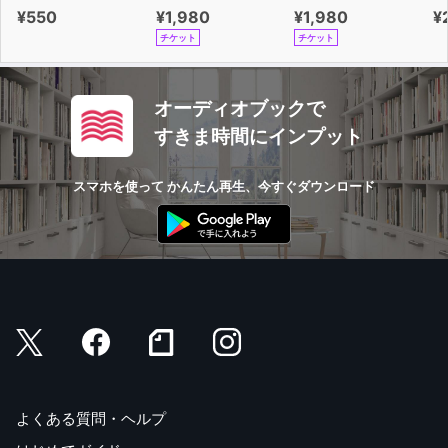
¥550
¥1,980
¥1,980
¥
チケット
チケット
オーディオブックで
すきま時間にインプット
スマホを使って かんたん再生、今すぐダウンロード
よくある質問・ヘルプ