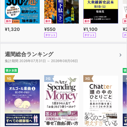
新作
新作
新作
新
¥1,320
¥550
¥1,100
¥
チケット
チケット
チ
週間総合ランキング
集計期間 2026年07月31日 ～ 2026年08月06日
聴き放題
聴
1位
2位
3位