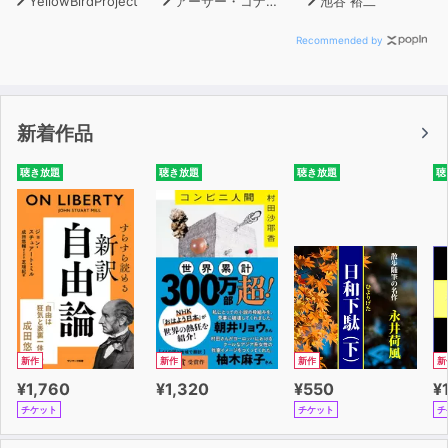
YellowBirdProject
アーサー・コナン・ドイル
池谷 裕二
Recommended by
新着作品
聴き放題
聴き放題
聴き放題
聴
新作
新作
新作
新
¥1,760
¥1,320
¥550
¥
チケット
チケット
チ