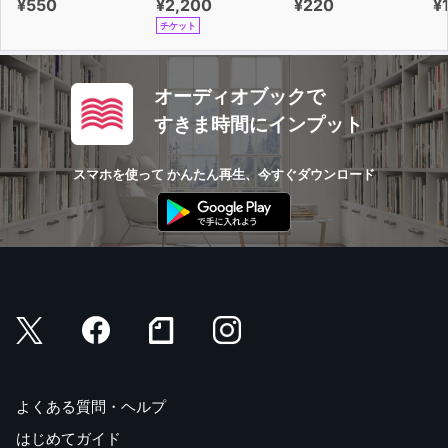
¥550
¥2,200
¥220
¥
チケット
オーディオブックで
すきま時間にインプット
スマホを使って かんたん再生、今すぐダウンロード
よくある質問・ヘルプ
はじめてガイド