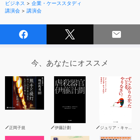
ビジネス
>
企業・ケーススタディ
「社長の“人間大好き・親孝行”という経営理念が社員全員
講演会
>
講演会
に共有されている素晴らしさ。また、そのことが実際にど
のような感動サービスを生むのかを、感じ取っていただけ
たらと思います」
●話し手
小林秀司(こばやい・ひでし) 社会保険労務士・(株)シェ
アードバリュー・コーポレーション代表取締役
今、あなたにオススメ
法政大学大学院 政策創造研究科 坂本光司研究室
社会保険労務士として“会社内の紛争を解決する”のではな
く、“そもそも紛争の起きない、いい職場をつくる”研究に
傾注、講演活動も積極的に行う。著書に『社長！会社を守
るには就業規則を見直してください』等がある。
正岡子規
伊藤計劃
ジュリア・キャメロン