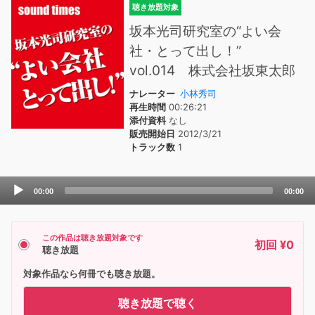
聴き放題対象
坂本光司研究室の“よい会
社・とって出し！”
vol.014 株式会社坂東太郎
ナレーター
小林秀司
再生時間
00:26:21
添付資料
なし
販売開始日
2012/3/21
トラック数
1
Audio
00:00
00:00
Player
この作品は聴き放題対象です
初回 ¥0
聴き放題
対象作品なら何冊でも聴き放題。
聴き放題で聴く