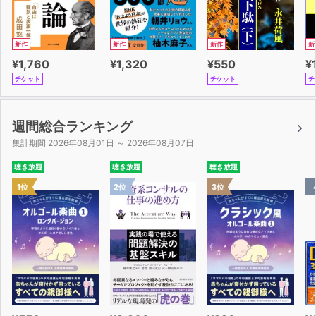
新作
新作
新作
新
¥1,760
¥1,320
¥550
¥
チケット
チケット
チ
週間総合ランキング
集計期間 2026年08月01日 ～ 2026年08月07日
聴き放題
聴き放題
聴き放題
1位
2位
3位