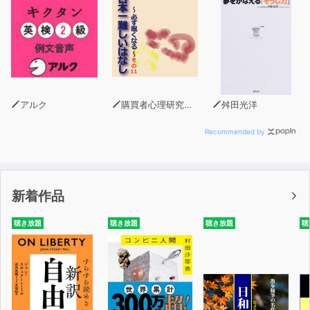
アルク
購買者心理研究所 株式会社モデンナ 顧問 青木幹和
舛田光洋
Recommended by
新着作品
聴き放題
聴き放題
聴き放題
聴