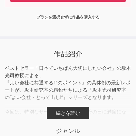
プランを選択せずに作品を購入する
作品紹介
ベストセラー「日本でいちばん大切にしたい会社」の坂本
光司教授による、
『よい会社に共通する11のポイント』の具体例の最新レポ
ートが、坂本研究室の精鋭たちによる『坂本光司研究室
の“よい会社・とって出し!”』シリーズとなります。
今回は、特別なサービスをしなくとも母の日に満席にな
る、“北関東の奇跡”の和風ファミリーレストラン、株式会
社坂東太郎をレポート。
ジャンル