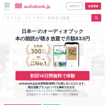
ログイン
会員登録
※
日本一
のオーディオブック
本の朗読が聴き放題で月額833円
初回14日間無料で体験
audiobook.jpは会員登録(無料)でお楽しみいただけます。
聴き放題プランはいつでも解約できます。
※日本マーケティングリサーチ機構2023年11月調べ
日本語オーディオブック書籍ラインナップ数調査