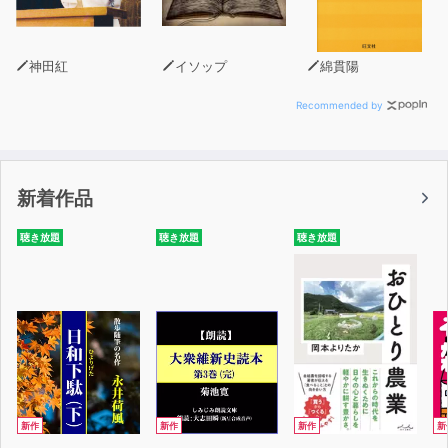
神田紅
イソップ
綿貫陽
Recommended by
新着作品
聴き放題
聴き放題
聴き放題
新作
新作
新作
新