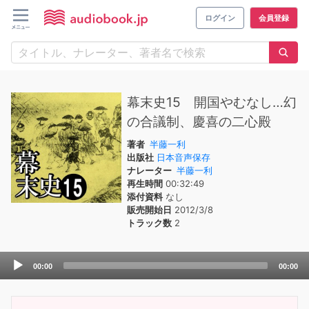
ログイン
会員登録
幕末史15 開国やむなし…幻
の合議制、慶喜の二心殿
著者
半藤一利
出版社
日本音声保存
ナレーター
半藤一利
再生時間
00:32:49
添付資料
なし
販売開始日
2012/3/8
トラック数
2
Audio
00:00
00:00
Player