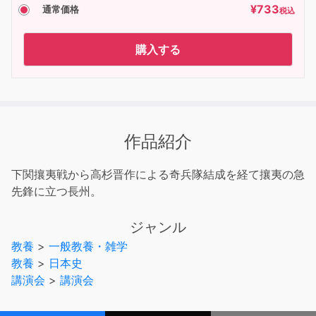
¥
733
通常価格
税込
購入する
作品紹介
下関攘夷戦から高杉晋作による奇兵隊結成を経て攘夷の急
先鋒に立つ長州。
ジャンル
教養
>
一般教養・雑学
教養
>
日本史
講演会
>
講演会