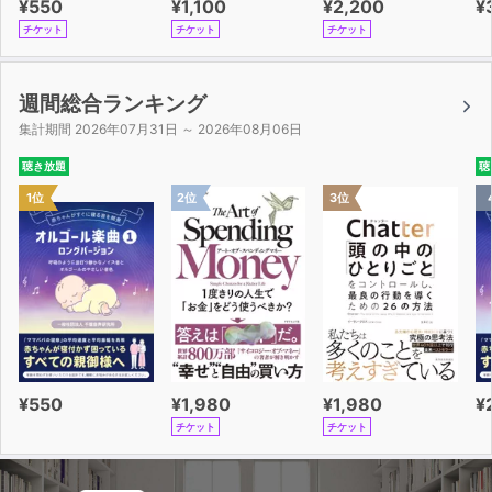
¥550
¥1,100
¥2,200
¥
チケット
チケット
チケット
週間総合ランキング
集計期間 2026年07月31日 ～ 2026年08月06日
聴き放題
聴
1位
2位
3位
¥550
¥1,980
¥1,980
¥
チケット
チケット