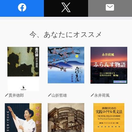
今、あなたにオススメ
貫井徳郎
山折哲雄
永井荷風