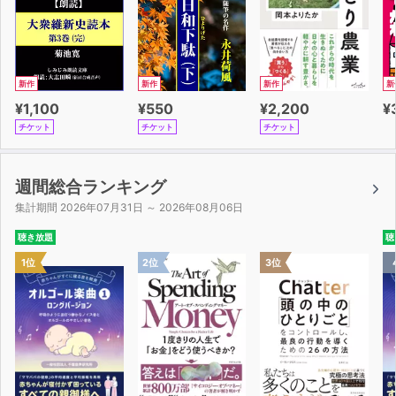
新作
新作
新作
新
¥1,100
¥550
¥2,200
¥
チケット
チケット
チケット
週間総合ランキング
集計期間 2026年07月31日 ～ 2026年08月06日
聴き放題
聴
1位
2位
3位