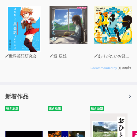
世界英語研究会
堀 辰雄
ありがたいお経製作委員会
Recommended by
新着作品
聴き放題
聴き放題
聴き放題