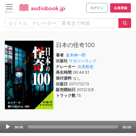
ログイン
会員登録
日本の怪奇100
著者
並木伸一郎
出版社
マガジンランド
ナレーター
出先拓也
再生時間
06:44:51
添付資料
なし
出版日
2011/12/13
販売開始日
2012/3/8
トラック数
15
Audio
00:00
00:00
Player