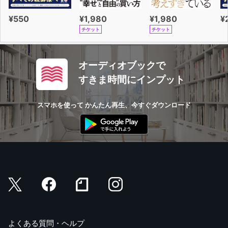
¥550
¥1,980
¥1,980
¥
チケット
チケット
オーディオブックで
すきま時間にインプット
スマホを使って かんたん再生、今すぐダウンロード
よくある質問・ヘルプ