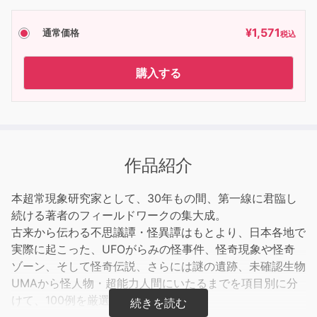
¥
1,571
通常価格
税込
購入する
作品紹介
本超常現象研究家として、30年もの間、第一線に君臨し
続ける著者のフィールドワークの集大成。
古来から伝わる不思議譚・怪異譚はもとより、日本各地で
実際に起こった、UFOがらみの怪事件、怪奇現象や怪奇
ゾーン、そして怪奇伝説、さらには謎の遺跡、未確認生物
UMAから怪人物・超能力人間にいたるまでを項目別に分
けて、100例を厳選！！