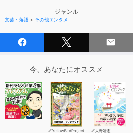
※本商品は『日本の怪奇100』(マガジンランド刊 並木伸一
ジャンル
郎著 ISBN：978-4-944101-26-9 550円(税込))を
文芸・落語
>
その他エンタメ
オーディオ化したものです。
今、あなたにオススメ
YellowBirdProject
大野靖志