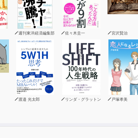
週刊東洋経済編集部
佐々木圭一
宮沢賢治
渡邉 光太郎
リンダ・グラットン
戸塚孝美