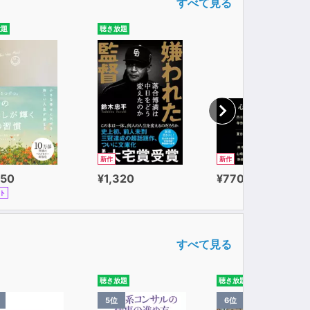
すべて見る
放題
聴き放題
新作
新作
650
¥1,320
¥770
ト
すべて見る
聴き放題
聴き放題
5位
6位