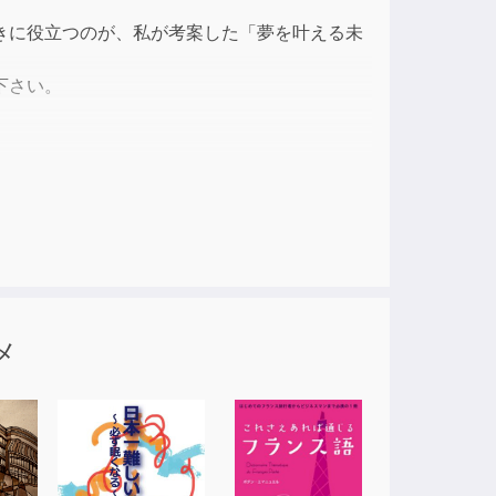
ase
きに役立つのが、私が考案した「夢を叶える未
e.
下さい。
メ