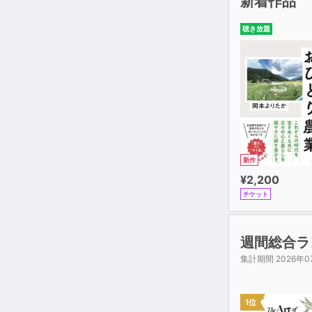
新着作品
聴き放題
新作
¥2,200
チケット
週間総合ラ
集計期間 2026年0
1位