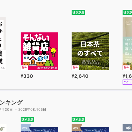
聴き放題
聴き
新作
新作
新作
¥330
¥2,640
¥1,
チケッ
ンキング
7月30日 ～ 2026年08月05日
聴き放題
聴き放題
2位
3位
4位