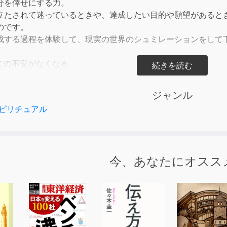
分を倖せにする力。
decre
立たされて迷っているときや、達成したい目的や願望があると
volum
のです。
成する過程を体験して、現実の世界のシュミレーションをして
ての不安がなくなる
）を達成する方法を知ることができる
でいる人生に自信がもてるようになる
ジャンル
を体験することでけんこうになる人生が変わる
ピリチュアル
こ
リングアカデミー・HPS心理センター代表
協会 理事長
今、あなたにオスス
会(ISLIS)評議員
ンター
http://www.hps.jp/