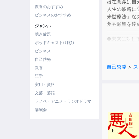
潜在意識は自
教養のおすすめ
人生の岐路に
ビジネスのおすすめ
来世療法」な
夢や願望を達
ジャンル
聴き放題
●未来に対し
ポッドキャスト(月額)
●目的（願望
ビジネス
●自分が歩ん
自己啓発
●幸せな未来
自己啓発
>
ス
教養
よしだひろ
語学
HPSカウンセ
実用・資格
日本催眠療法
文芸・落語
国際生命情報科学
ラノベ・アニメ・ラジオドラマ
講演会
HPS心理セ