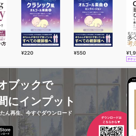
¥220
¥550
¥1,
チケッ
オブックで
間にインプット
んたん再生、今すぐダウンロード