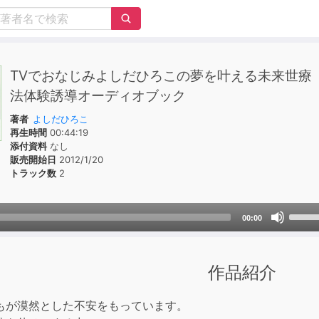
TVでおなじみよしだひろこの夢を叶える未来世療
法体験誘導オーディオブック
著者
よしだひろこ
再生時間
00:44:19
添付資料
なし
販売開始日
2012/1/20
トラック数
2
Use
00:00
Up/D
Arrow
keys
作品紹介
to
incre
もが漠然とした不安をもっています。
or