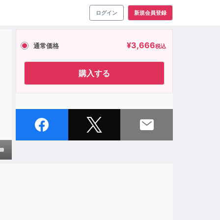
ログイン
新規会員登録
¥
3,666
通常価格
税込
購入する
own
ase