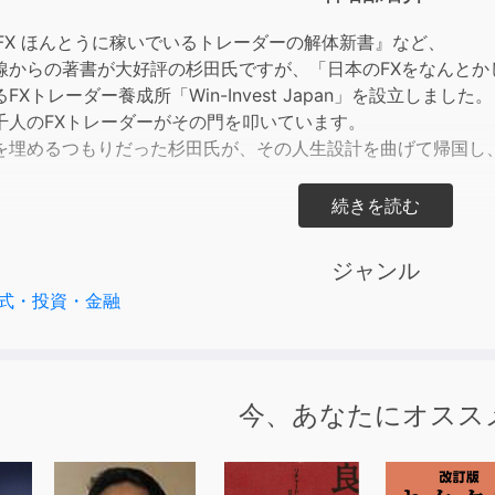
to
incre
『FX ほんとうに稼いでいるトレーダーの解体新書』など、
or
線からの著書が大好評の杉田氏ですが、「日本のFXをなんとかし
decre
Xトレーダー養成所「Win-Invest Japan」を設立しました。
volum
千人のFXトレーダーがその門を叩いています。
を埋めるつもりだった杉田氏が、その人生設計を曲げて帰国し、
替差益を比べる愚
預金を並列にする愚
ジャンル
FXをトレードする愚
式・投資・金融
ィングの収益ダイナミズムを無視し、リスクを無視し、トレンド
ーたちに、勝ち目はなかったのです！！！
今、あなたにオスス