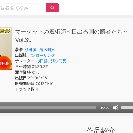
マーケットの魔術師～日出る国の勝者たち
Vol.39
著者
杉田勝
,
清水昭男
出版社
パンローリング
ナレーター
杉田勝
,
清水昭男
再生時間
01:26:27
添付資料
なし
出版日
2010/2/26
販売開始日
2012/1/16
トラック数
4
Use
00:00
Up/D
Arrow
keys
作品紹介