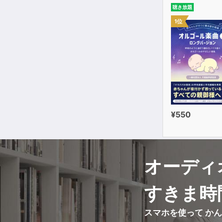
聴き放題
1位
¥550
オーディ
すきま時
スマホを使って か