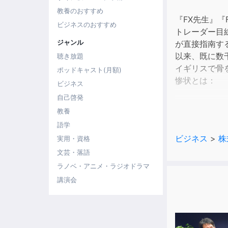
教養のおすすめ
『FX先生』
ビジネスのおすすめ
トレーダー目
ジャンル
が直接指南するF
以来、既に数
聴き放題
イギリスで骨
ポッドキャスト(月額)
惨状とは：
ビジネス
自己啓発
・金利差と為
教養
・FXと外貨
語学
・値ごろ感で
ビジネス
>
株
実用・資格
文芸・落語
FXトレーデ
FXトレーダ
ラノベ・アニメ・ラジオドラマ
講演会