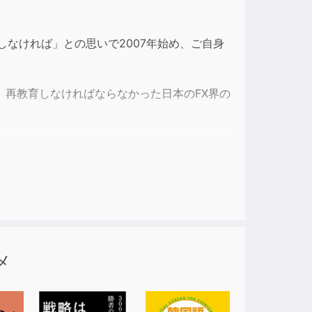
ase
なければ」との思いで2007年始め、ご自身
ase
e.
再教育しなければならなかった日本のFX界の
相場にオシレーター系指標で臨んでいた日本の
メ