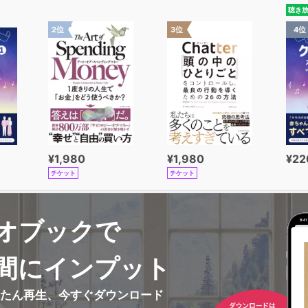
聴き
2位
3位
4位
¥1,980
¥1,980
¥22
チケット
チケット
オブックで
間にインプット
んたん再生、今すぐダウンロード