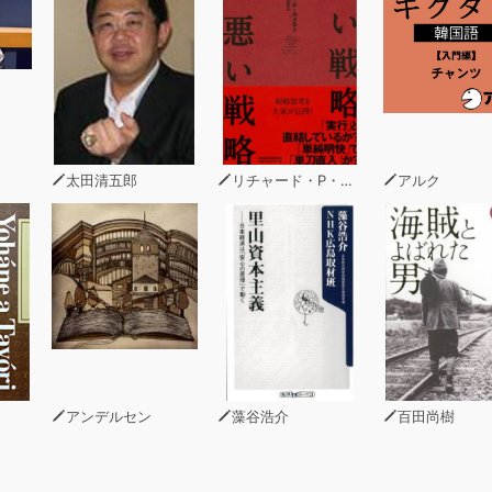
太田清五郎
リチャード・P・ルメルト
アルク
アンデルセン
藻谷浩介
百田尚樹