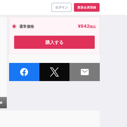
ログイン
新規会員登録
¥
942
通常価格
税込
～
購入する
own