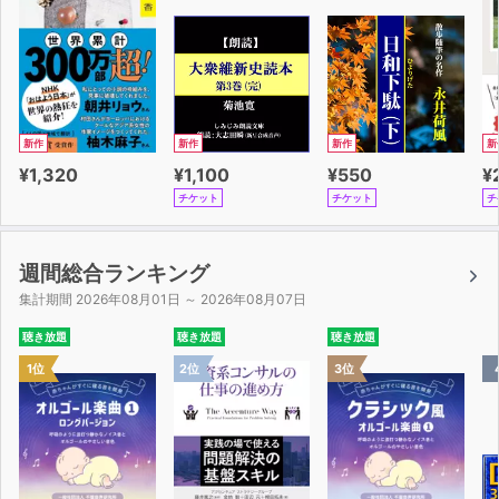
新作
新作
新作
新
¥1,320
¥1,100
¥550
¥
チケット
チケット
チ
週間総合ランキング
集計期間 2026年08月01日 ～ 2026年08月07日
聴き放題
聴き放題
聴き放題
1位
2位
3位