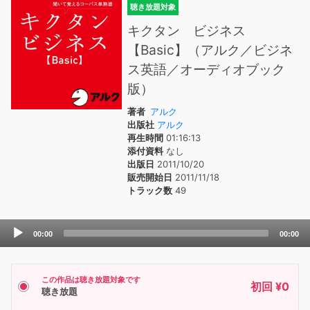
聴き放題対象
キクタン ビジネス
【Basic】（アルク／ビジネ
ス英語／オーディオブック
版）
著者
アルク
出版社
アルク
再生時間
01:16:13
添付資料
なし
出版日
2011/10/20
販売開始日
2011/11/18
トラック数
49
Audio
00:00
00:00
Player
この作品は聴き放題対象です
初回 ¥0
聴き放題