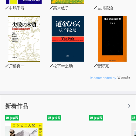
用してください。
中嶋千尋
高木敏子
吉川英治
※本商品は書籍のCD音声と同内容です。また、テキスト
情報は含まれておりません。
◆対象レベル◆
・全レベル
戸部良一
松下幸之助
菅野完
Recommended by
新着作品
聴き放題
聴き放題
聴き放題
聴