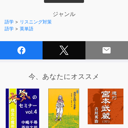
ビジネスの分野は多岐にわたるが、その基礎となるボキャ
ブラリーは共通です。
ジャンル
全784の単熟語は、以下の分野に整理されています。
語学
>
リスニング対策
自分の仕事と関連しやすい分野からの学習も可能な構成と
語学
>
英単語
なっています。
Day01～03 【会社・組織】
Day04～06 【経済・経営】
Day07～14 【人事・仕事】
Day15～18 【製造・製品】
Day19～26 【販売・取引】
Day27～32 【金融・会計】
今、あなたにオススメ
Day33～36 【通信・伝達】
Day37～41 【会議・交渉】
Day42～44 【法律・税制】
Day45～49 【その他】
■チャンツを聞けば、1日2～3分で16語が押さえられる！
これらを身に付けるために、音楽のリズムに乗って単語や
熟語が学習できる、本コンテンツの「チャンツ音声」を活