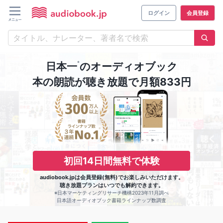
ログイン
会員登録
※
日本一
のオーディオブック
本の朗読が聴き放題で月額833円
初回14日間無料で体験
audiobook.jpは会員登録(無料)でお楽しみいただけます。
聴き放題プランはいつでも解約できます。
※日本マーケティングリサーチ機構2023年11月調べ
日本語オーディオブック書籍ラインナップ数調査