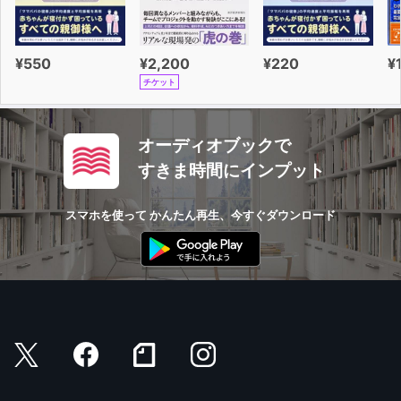
¥550
¥2,200
¥220
¥
チケット
オーディオブックで
すきま時間にインプット
スマホを使って かんたん再生、今すぐダウンロード