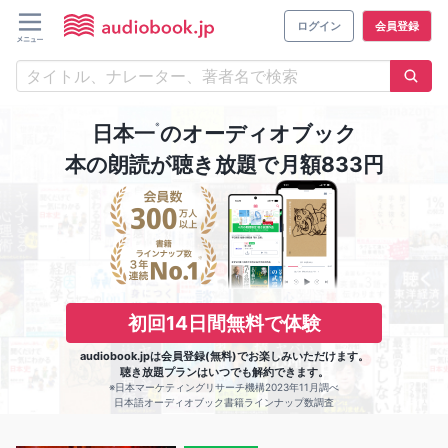
ログイン
会員登録
※
日本一
のオーディオブック
本の朗読が聴き放題で月額833円
初回14日間無料で体験
audiobook.jpは会員登録(無料)でお楽しみいただけます。
聴き放題プランはいつでも解約できます。
※日本マーケティングリサーチ機構2023年11月調べ
日本語オーディオブック書籍ラインナップ数調査