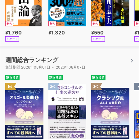
新作
新作
新作
新
¥1,760
¥1,320
¥550
¥
チケット
チケット
チ
週間総合ランキング
集計期間 2026年08月01日 ～ 2026年08月07日
聴き放題
聴き放題
聴き放題
1位
2位
3位