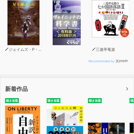
ジェイムズ・P・ホーガン
三遊亭竜楽
Recommended by
新着作品
聴き放題
聴き放題
聴き放題
聴