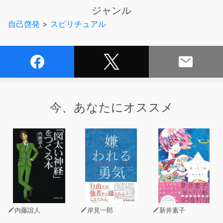
愉しい再会です
ジャンル
自己啓発
>
スピリチュアル
今、あなたにオススメ
内藤誼人
岸見一郎
新井素子