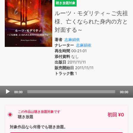
聴き放題対象
ルーツ・モダリティ～ご先祖
様、亡くなられた身内の方と
対面する～
著者
志麻絹依
ナレーター
志麻絹依
再生時間
00:21:01
添付資料
なし
出版日
2011/11/11
販売開始日
2011/11/11
トラック数
1
Audio
00:00
00:00
Player
この作品は聴き放題対象です
初回 ¥0
聴き放題
対象作品なら何冊でも聴き放題。