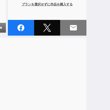
プランを選択せずに作品を購入する
own
ase
ase
e.