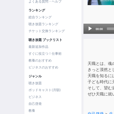
よくある質問・ヘルプ
ランキング
総合ランキング
聴き放題ランキング
Audio
00:00
チケット交換ランキング
Player
聴き放題 ブックリスト
最新追加作品
すぐに役立つ！仕事術
教養のおすすめ
天職とは、魂
ビジネスのおすすめ
きっと漠然と
天職を知るに
ジャンル
子ども時代に
聴き放題
そして、望む
ポッドキャスト(月額)
ぜひ天職に就
ビジネス
自己啓発
教養
自己啓発
>
生