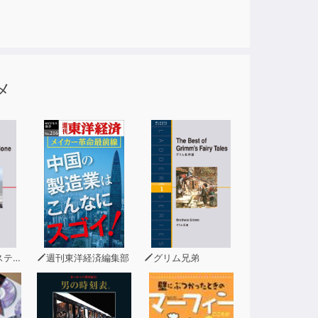
メ
ィー
週刊東洋経済編集部
グリム兄弟