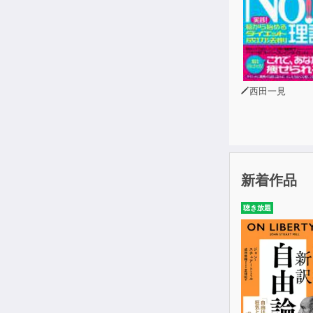
西田一見
新着作品
聴き放題