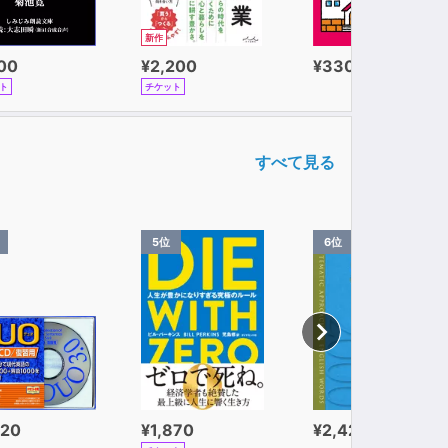
新作
100
¥2,200
¥330
ト
チケット
すべて見る
5位
6位
320
¥1,870
¥2,420