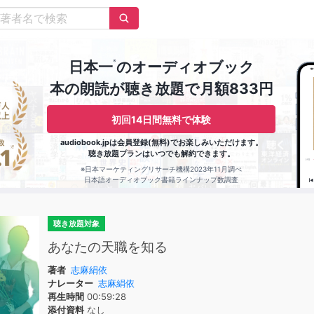
※
日本一
のオーディオブック
本の朗読が聴き放題で月額833円
初回14日間無料で体験
audiobook.jpは会員登録(無料)でお楽しみいただけます。
聴き放題プランはいつでも解約できます。
※日本マーケティングリサーチ機構2023年11月調べ
日本語オーディオブック書籍ラインナップ数調査
聴き放題対象
あなたの天職を知る
著者
志麻絹依
ナレーター
志麻絹依
再生時間
00:59:28
添付資料
なし