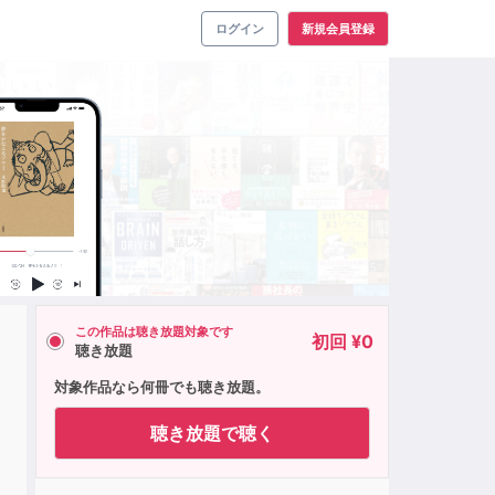
ログイン
新規会員登録
この作品は聴き放題対象です
初回 ¥0
聴き放題
対象作品なら何冊でも聴き放題。
聴き放題で聴く