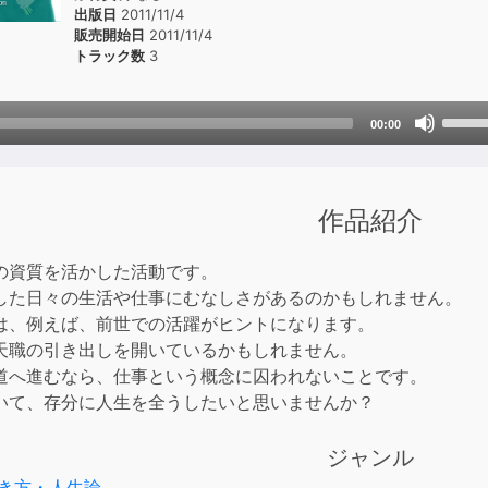
出版日
2011/11/4
販売開始日
2011/11/4
トラック数
3
Use
00:00
Up/D
Arrow
keys
作品紹介
to
incre
or
の資質を活かした活動です。
decre
した日々の生活や仕事にむなしさがあるのかもしれません。
volum
は、例えば、前世での活躍がヒントになります。
天職の引き出しを開いているかもしれません。
道へ進むなら、仕事という概念に囚われないことです。
いて、存分に人生を全うしたいと思いませんか？
ジャンル
き方・人生論