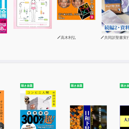
高木利弘
共同訳聖書実行委
聴き放題
聴き放題
聴き