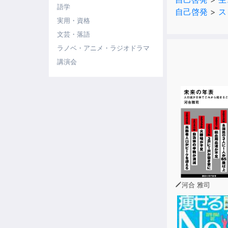
語学
自己啓発
>
ス
実用・資格
文芸・落語
ラノベ・アニメ・ラジオドラマ
講演会
河合 雅司