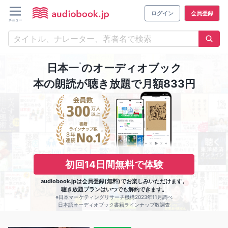
ログイン
会員登録
※
日本一
のオーディオブック
本の朗読が聴き放題で月額833円
初回14日間無料で体験
audiobook.jpは会員登録(無料)でお楽しみいただけます。
聴き放題プランはいつでも解約できます。
※日本マーケティングリサーチ機構2023年11月調べ
日本語オーディオブック書籍ラインナップ数調査