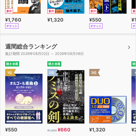
新作
新作
新作
新
¥1,760
¥1,320
¥550
¥
チケット
チケット
チ
週間総合ランキング
集計期間 2026年08月02日 ～ 2026年08月08日
聴き放題
聴き放題
聴
1位
2位
3位
¥550
¥660
¥1,320
¥
¥1,320