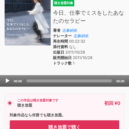
聴き放題対象
今日、仕事でミスをしたあな
たのセラピー
著者
志麻絹依
ナレーター
志麻絹依
再生時間
00:22:32
添付資料
なし
出版日
2011/10/28
販売開始日
2011/10/28
トラック数
1
Audio
00:00
00:00
Player
この作品は聴き放題対象です
初回 ¥0
聴き放題
対象作品なら何冊でも聴き放題。
聴き放題で聴く