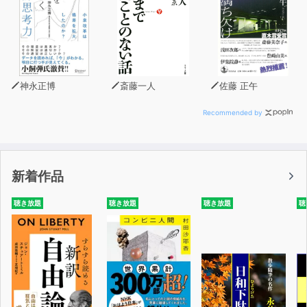
神永正博
斎藤一人
佐藤 正午
Recommended by
新着作品
聴き放題
聴き放題
聴き放題
聴