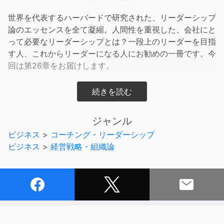
世界を代表するハーバードで研究された、リーダーシップ
論のエッセンスを全て凝縮。人間性を重視した、会社にと
って必要なリーダーシップとは？一段上のリーダーを目指
す人、これからリーダーになる人にお勧めの一冊です。今
回は第26章をお届けします。
ハーバード・ビジネススクールにおける、リーダーシップ
に関する研究をまとめた論稿36本を収録した本オーディ
ジャンル
オブック。
ビジネス
>
コーチング・リーダーシップ
ビジネス
>
経営戦略・組織論
部下のモチベーション維持に関するものからリーダー自身
の心の持ちよう・倫理観まで、リーダーシップに関する幅
広い識見を身につけることが出来るでしょう。
様々な個人の集合体である企業において、リーダーに要求
されるスキルは決してビジネスに関するものだけではあり
ません。