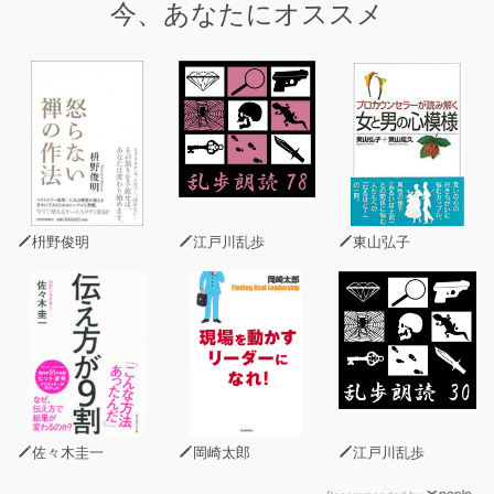
今、あなたにオススメ
ハーバード・ビジネススクールが必要と考える、リーダー
が身につけるべき基本的価値観を網羅した本オーディオブ
ックは、新任マネジャー・ミドルマネジャーに関わらず、
部下を持つビジネスマンならば必聴と言えます。
枡野俊明
江戸川乱歩
東山弘子
佐々木圭一
岡崎太郎
江戸川乱歩