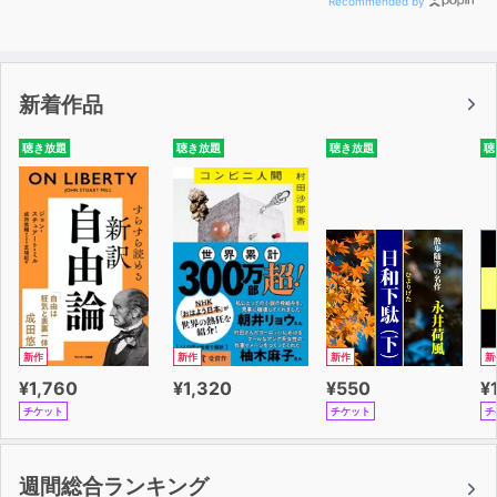
Recommended by
新着作品
聴き放題
聴き放題
聴き放題
聴
新作
新作
新作
新
¥1,760
¥1,320
¥550
¥
チケット
チケット
チ
週間総合ランキング