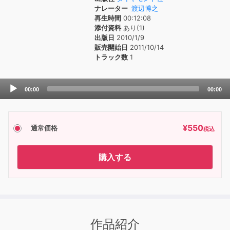
ナレーター
渡辺博之
再生時間
00:12:08
添付資料
あり(1)
出版日
2010/1/9
販売開始日
2011/10/14
トラック数
1
Audio
00:00
00:00
Player
¥
550
通常価格
税込
購入する
作品紹介