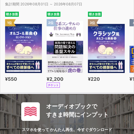
集計期間 2026年08月01日 ～ 2026年08月07日
聴き放題
聴き放題
聴き放題
1位
2位
3位
¥550
¥2,200
¥220
¥
チケット
オーディオブックで
すきま時間にインプット
スマホを使って かんたん再生、今すぐダウンロード